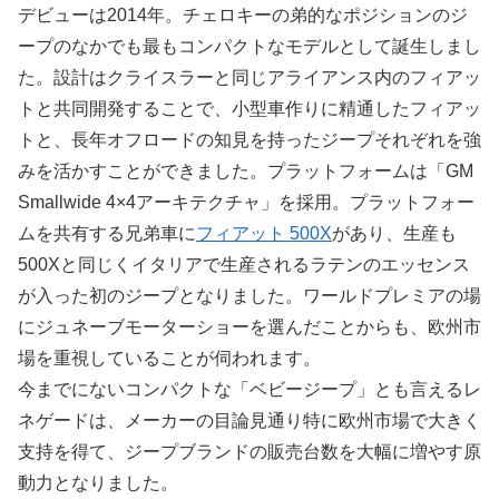
デビューは2014年。チェロキーの弟的なポジションのジ
ープのなかでも最もコンパクトなモデルとして誕生しまし
た。設計はクライスラーと同じアライアンス内のフィアッ
トと共同開発することで、小型車作りに精通したフィアッ
トと、長年オフロードの知見を持ったジープそれぞれを強
みを活かすことができました。プラットフォームは「GM
Smallwide 4×4アーキテクチャ」を採用。プラットフォー
ムを共有する兄弟車に
フィアット 500X
があり、生産も
500Xと同じくイタリアで生産されるラテンのエッセンス
が入った初のジープとなりました。ワールドプレミアの場
にジュネーブモーターショーを選んだことからも、欧州市
場を重視していることが伺われます。
今までにないコンパクトな「ベビージープ」とも言えるレ
ネゲードは、メーカーの目論見通り特に欧州市場で大きく
支持を得て、ジープブランドの販売台数を大幅に増やす原
動力となりました。