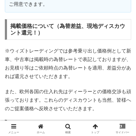
ご用意できます。
掲載価格について（為替差益、現地ディスカウ
ント還元！）
※ウィズトレーディングでは参考乗り出し価格例として新
車、中古車は掲載時の為替レートで表記しておりますが、
お見積り等はご依頼時点の為替レートを適用、差益分があ
れば還元させていただきます。
また、欧州各国の仕入れ先はディーラーとの価格交渉も頑
張っております。これらのディスカウントも当然、皆様へ
のご提案価格へ反映させていただきます。
現地との綿密な相談による「正確さと速さ」を
モットーにしています
メニュー
ホーム
検索
トップ
サイドバー