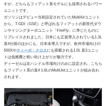
すが、どちらもフィアット系モデルにも採用されるパワー
ユニットです。
ガソリンはデビュー当初設定されていたMultiAirユニット
から、T-GDI（GSE）と呼ばれるフィアットの新世代ダウ
ンサイジングターボユニット「FireFly」に準じたものに
リプレイスされました。日本にも正規導入されている1.3L
直4仕様のほかにも、日本未導入ですが、欧州市場向けの
500Xや
ティーポ・クロス
にも搭載される1.0L 直3ユニッ
トは低燃費と軽い吹け上がりが魅力です。
ディーゼルは左ハンドル市場向けのみに設定され、こちら
もフィアット系の直4 1.6LのMultiJetユニットが組み合わ
されます。