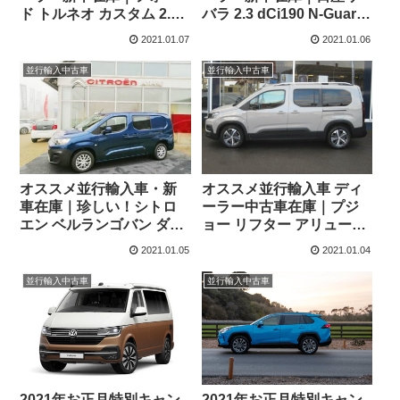
ド トルネオ カスタム 2.0
バラ 2.3 dCi190 N-Guard
320 EcoBlue Titanium X
ダブルキャブ 7AT 4WD 右
2021.01.07
2021.01.06
(L1・8人乗り)6AT 右ハン
ハンドル
ドル
並行輸入中古車
並行輸入中古車
オススメ並行輸入車・新
オススメ並行輸入車 ディ
車在庫｜珍しい！シトロ
ーラー中古車在庫｜プジ
エン ベルランゴバン ダブ
ョー リフター アリュール
ルキャビン 1.2 PureTech
1.2 PureTech 130 EAT8
2021.01.05
2021.01.04
130 XL(ロング・2人⇒5人
L2(ロングボディ7人乗り)
乗り) EAT8 左ハンドル
左ハンドル
並行輸入中古車
並行輸入中古車
2021年お正月特別キャン
2021年お正月特別キャン