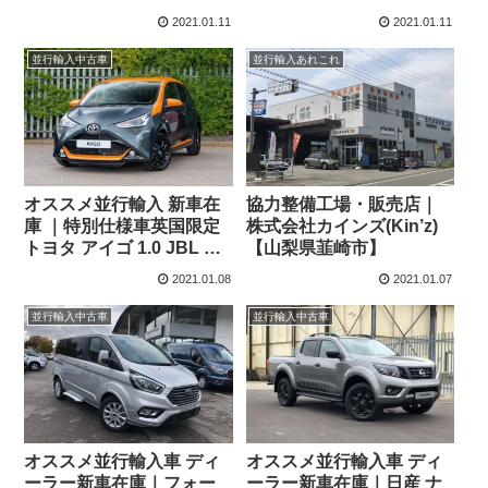
楽しむ/メルセデスベンツ
ライフ)ENERGY dCi 145
2021.01.11
2021.01.11
X350d・プジョーパート
SWB 定番の9人乗りEDC
ナー
左ハンドル
並行輸入中古車
並行輸入あれこれ
オススメ並行輸入 新車在
協力整備工場・販売店｜
庫 ｜特別仕様車英国限定
株式会社カインズ(Kin’z)
トヨタ アイゴ 1.0 JBL エ
【山梨県韮崎市】
ディション X-SHIFT(AT)
2021.01.08
2021.01.07
右ハンドル
並行輸入中古車
並行輸入中古車
オススメ並行輸入車 ディ
オススメ並行輸入車 ディ
ーラー新車在庫｜フォー
ーラー新車在庫｜日産 ナ