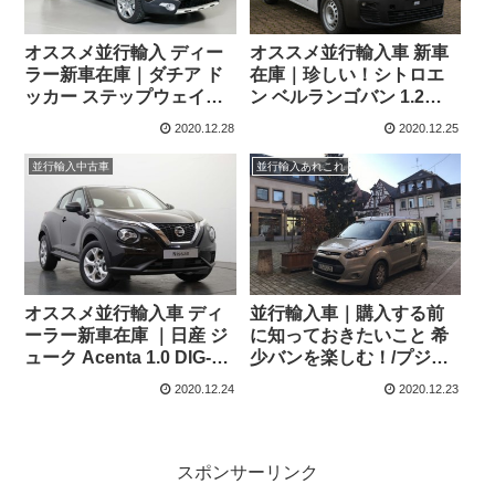
オススメ並行輸入 ディー
オススメ並行輸入車 新車
ラー新車在庫｜ダチア ド
在庫｜珍しい！シトロエ
ッカー ステップウェイプ
ン ベルランゴバン 1.2
ラスTCe 130 6MT 左ハン
PureTech130 ドライバー
2020.12.28
2020.12.25
ドル
M(ショート) EAT8 左ハン
ドル
並行輸入中古車
並行輸入あれこれ
オススメ並行輸入車 ディ
並行輸入車｜購入する前
ーラー新車在庫 ｜日産 ジ
に知っておきたいこと 希
ューク Acenta 1.0 DIG-T
少バンを楽しむ！/プジョ
7DCT 右ハンドル
ー パートナー正規ディー
2020.12.24
2020.12.23
ラーから ドイツ保管場所
へ搬入完了
スポンサーリンク