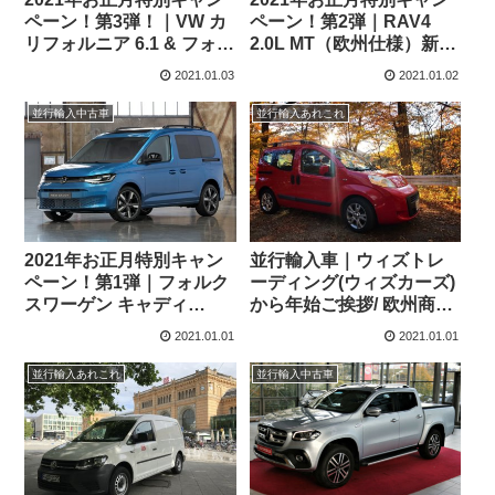
ペーン！第3弾！｜VW カ
ペーン！第2弾｜RAV4
リフォルニア 6.1 & フォー
2.0L MT（欧州仕様）新古
ド ナゲット 新車特別販売
車・中古車特別販売
2021.01.03
2021.01.02
並行輸入中古車
並行輸入あれこれ
2021年お正月特別キャン
並行輸入車｜ウィズトレ
ペーン！第1弾｜フォルク
ーディング(ウィズカーズ)
スワーゲン キャディ
から年始ご挨拶/ 欧州商用
1.5TSI 114PS DSG 新車特
車プロフェショナルシリ
2021.01.01
2021.01.01
別販売
ーズ画像
並行輸入あれこれ
並行輸入中古車