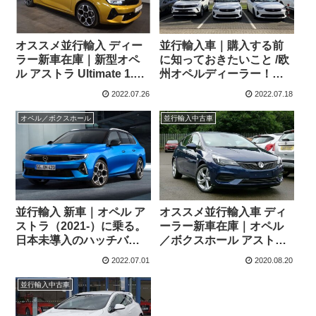
オススメ並行輸入 ディー
並行輸入車｜購入する前
ラー新車在庫｜新型オペ
に知っておきたいこと /欧
ル アストラ Ultimate 1.2
州オペルディーラー！モ
Turbo 130PS 8AT 左ハン
ッカ&アストラ現車確認！
2022.07.26
2022.07.18
ドル
オペル／ボクスホール
並行輸入中古車
並行輸入 新車｜オペル ア
オススメ並行輸入車 ディ
ストラ（2021-）に乗る。
ーラー新車在庫｜オペル
日本未導入のハッチバッ
／ボクスホール アストラ
ク／コンパクトエステー
1.4 SRi 145PS CVT 右ハ
2022.07.01
2020.08.20
トの概要・スペック・価
ンドル
格の情報。
並行輸入中古車