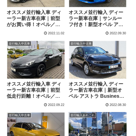
オススメ並行輸入車 ディ
オススメ並行輸入 ディー
ーラー新古車在庫｜前型
ラー新車在庫｜サンルー
がお買い得！オペル／ボ
フ付き！新型オペル アス
クスホール アストラ スポ
トラ スポーツツアラー
2022.11.02
2022.09.30
ーツツアラー デザイン&
Ultimate1.2 Turbo 130PS
テック1.4 左ハンドル
8AT 左ハンドル
並行輸入中古車
並行輸入中古車
オススメ並行輸入車 ディ
オススメ並行輸入 ディー
ーラー新古車在庫｜前型
ラー新古車在庫｜新型オ
低走行距離！オペル／ボ
ペル アストラ Business
クスホール アストラ スポ
Elegance1.2 Turbo
2022.09.22
2022.08.30
ーツツアラー エレガンス
130PS 8AT 左ハンドル
1.4 左ハンドル
並行輸入中古車
並行輸入あれこれ