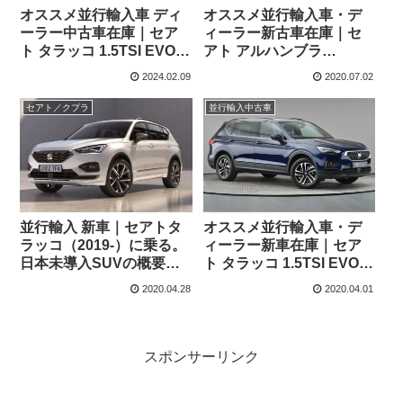
オススメ並行輸入車 ディ
オススメ並行輸入車・デ
ーラー中古車在庫｜セア
ィーラー新古車在庫｜セ
ト タラッコ 1.5TSI EVO
アト アルハンブラ
FR 7DSG ７人乗り 右ハン
XCELLENCE 1.4 TSI
2024.02.09
2020.07.02
ドル
6DSG 7人乗り 左ハンドル
セアト／クプラ
並行輸入中古車
並行輸入 新車｜セアトタ
オススメ並行輸入車・デ
ラッコ（2019-）に乗る。
ィーラー新車在庫｜セア
日本未導入SUVの概要・
ト タラッコ 1.5TSI EVO
スペック・価格の情報。
SE TECH(SEAT
2020.04.28
2020.04.01
Tarraco)7DSG 右ハンドル
スポンサーリンク