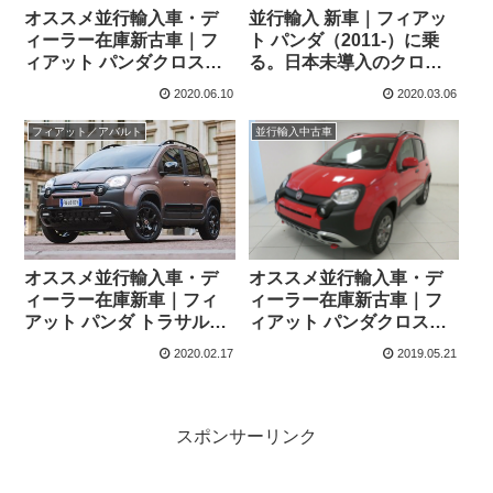
オススメ並行輸入車・デ
並行輸入 新車｜フィアッ
ィーラー在庫新古車｜フ
ト パンダ（2011-）に乗
ィアット パンダクロス
る。日本未導入のクロス
0.9L ツインエア 6MT 左ハ
系を中心に概要・スペッ
2020.06.10
2020.03.06
ンドル
ク・価格の情報。
フィアット／アバルト
並行輸入中古車
オススメ並行輸入車・デ
オススメ並行輸入車・デ
ィーラー在庫新古車｜フ
ィーラー在庫新車｜フィ
ィアット パンダクロス
アット パンダ トラサルデ
0.9L ツインエア 6MT 右ハ
ィ 1.2L 8V 5MT 左ハンド
2020.02.17
2019.05.21
ンドル／左ハンドル
ル
スポンサーリンク