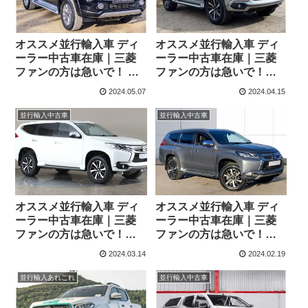
オススメ並行輸入車 ディ
オススメ並行輸入車 ディ
ーラー中古車在庫｜三菱
ーラー中古車在庫｜三菱
ファンの方は急いで！ 三
ファンの方は急いで！三
菱 L200/トライトン 2.4DI-
菱 ショーグンスポーツ(パ
2024.05.07
2024.04.15
D Warrior ダブルキャブ
ジェロスポーツ) 4 Auto
6MT 4WD 右ハンドル
2.4D 8AT 7人乗り 右ハン
並行輸入中古車
並行輸入中古車
ドル
オススメ並行輸入車 ディ
オススメ並行輸入車 ディ
ーラー中古車在庫｜三菱
ーラー中古車在庫｜三菱
ファンの方は急いで！三
ファンの方は急いで！三
菱 ショーグンスポーツ(パ
菱 ショーグンスポーツ(パ
2024.03.14
2024.02.19
ジェロスポーツ) 3 Auto
ジェロスポーツ) 4 Auto
2.4D 8AT 7人乗り 右ハン
2.4D 8AT 7人乗り 右ハン
並行輸入あれこれ
並行輸入中古車
ドル
ドル