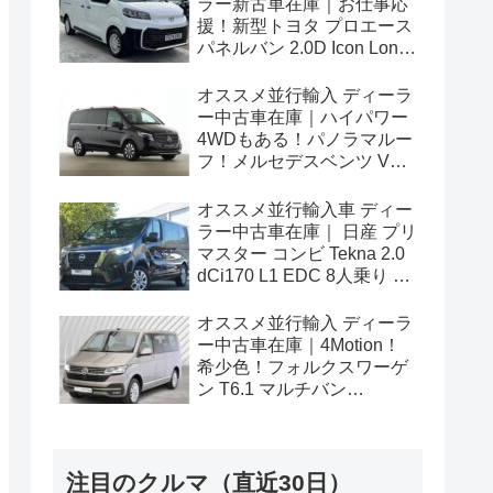
ラー新古車在庫｜お仕事応
援！新型トヨタ プロエース
パネルバン 2.0D Icon Long
3人乗り6MT 右ハンドル
オススメ並行輸入 ディーラ
ー中古車在庫｜ハイパワー
4WDもある！パノラマルー
フ！メルセデスベンツ Vク
ラス V300d アバンギャルド
ロング 4Matic 9G-Tronic 左
オススメ並行輸入車 ディー
ハンドル
ラー中古車在庫｜ 日産 プリ
マスター コンビ Tekna 2.0
dCi170 L1 EDC 8人乗り 左
ハンドル
オススメ並行輸入 ディーラ
ー中古車在庫｜4Motion！
希少色！フォルクスワーゲ
ン T6.1 マルチバン
Generation Six SWB 2.0TDI
204PS 7人乗り 7DSG 左ハ
ンドル
注目のクルマ（直近30日）