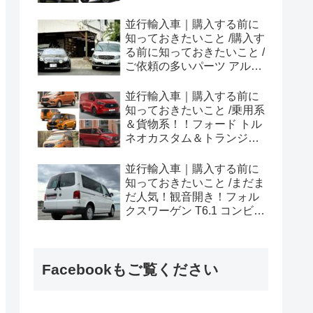
ラプター シリーズのまと
め！
並行輸入車｜購入する前に
知っておきたいこと /購入す
る前に知っておきたいこと /
ご依頼の多いパーツ アルピ
ーヌ A110欧州の純正部品
やカスタム・チューニング
並行輸入車｜購入する前に
パーツも何とかなる！②
知っておきたいこと /乗用系
＆貨物系！！フォード トル
ネオカスタム＆トランジッ
トカスタムシリーズのまと
め！
並行輸入車｜購入する前に
知っておきたいこと /まだま
だ人気！観音開き！フォル
クスワーゲン T6.1 コンビ横
浜へ向けて出港！！
Facebookもご覧ください