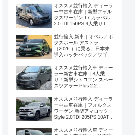
オススメ並行輸入 ディーラ
ー中古車在庫｜新型フォル
クスワーゲン T7 カラベル
2.0TDI 150PS 9人乗り LWB
8AT 左ハンドル
並行輸入 新車｜オペル／ボ
クスホール アストラ
（2026-）に乗る。日本未
導入ハッチバック／ワゴン
の概要・スペック・価格の
情報。
オススメ並行輸入車 ディー
ラー新古車在庫｜8人乗
り！新型シトロエン スペー
スツアラー Plus 2.2
BlueHDi 180 M 8AT 左ハン
ドル
オススメ並行輸入 ディーラ
ー中古車在庫｜フォルクス
ワーゲン 新型アマロック
Style 2.0TDI 205PS 10AT
右ハンドル
オススメ並行輸入車 ディー