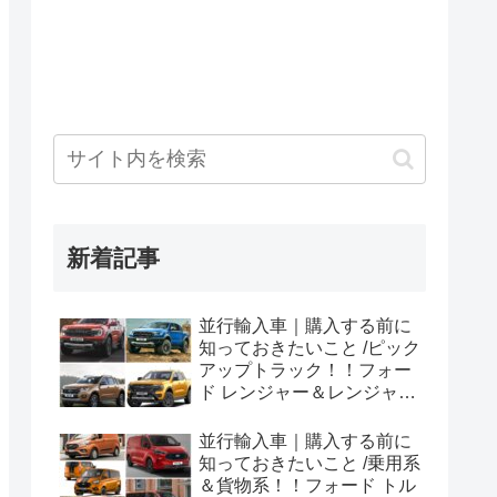
新着記事
並行輸入車｜購入する前に
知っておきたいこと /ピック
アップトラック！！フォー
ド レンジャー＆レンジャー
ラプター シリーズのまと
め！
並行輸入車｜購入する前に
知っておきたいこと /乗用系
＆貨物系！！フォード トル