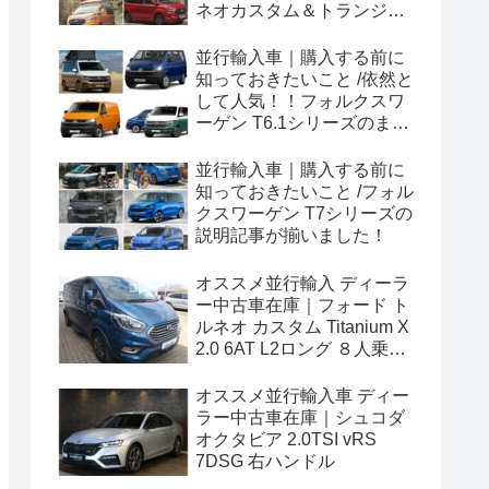
ネオカスタム＆トランジッ
トカスタムシリーズのまと
め！
並行輸入車｜購入する前に
知っておきたいこと /依然と
して人気！！フォルクスワ
ーゲン T6.1シリーズのまと
め！
並行輸入車｜購入する前に
知っておきたいこと /フォル
クスワーゲン T7シリーズの
説明記事が揃いました！
オススメ並行輸入 ディーラ
ー中古車在庫｜フォード ト
ルネオ カスタム Titanium X
2.0 6AT L2ロング ８人乗り
左ハンドル
オススメ並行輸入車 ディー
ラー中古車在庫｜シュコダ
オクタビア 2.0TSI vRS
7DSG 右ハンドル