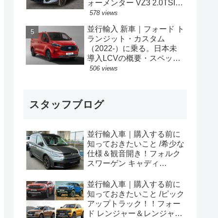
ォーメンター VZ3 2.0TSI
333PS 4Drive 7DSG 右ハン
578 views
ドル
並行輸入 新車｜フォード ト
ランジット・カスタム
（2022-）に乗る。日本未
導入LCVの概要・スペッ
ク・価格の情報。
506 views
スタッフブログ
並行輸入車｜購入する前に
知っておきたいこと /希少な
仕様＆観音開き！フォルク
スワーゲン キャディ
Edition 横浜に到着！！
並行輸入車｜購入する前に
知っておきたいこと /ピック
アップトラック！！フォー
ド レンジャー＆レンジャー