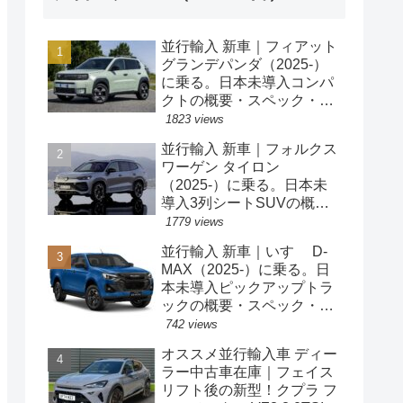
並行輸入 新車｜フィアット
グランデパンダ（2025-）
に乗る。日本未導入コンパ
クトの概要・スペック・価
格の情報。
1823 views
並行輸入 新車｜フォルクス
ワーゲン タイロン
（2025-）に乗る。日本未
導入3列シートSUVの概
要・スペック・価格の情
1779 views
報。
並行輸入 新車｜いすゞ D-
MAX（2025-）に乗る。日
本未導入ピックアップトラ
ックの概要・スペック・価
格の情報。
742 views
オススメ並行輸入車 ディー
ラー中古車在庫｜フェイス
リフト後の新型！クプラ フ