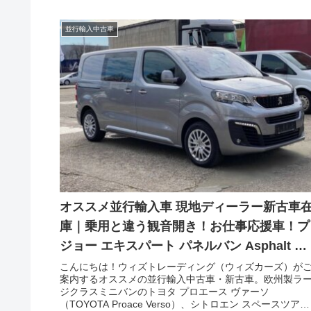
並行輸入中古車
オススメ並行輸入車 現地ディーラー新古車
庫｜乗用と違う観音開き！お仕事応援車！プ
ジョー エキスパート パネルバン Asphalt ス
タンダード 2.0 BlueHDi180 EAT8 ３人乗り
こんにちは！ウィズトレーディング（ウィズカーズ）が
案内するオススメの並行輸入中古車・新古車。欧州製ラ
左ハンドル
ジクラスミニバンのトヨタ プロエース ヴァーソ
（TOYOTA Proace Verso）、シトロエン スペースツアラ