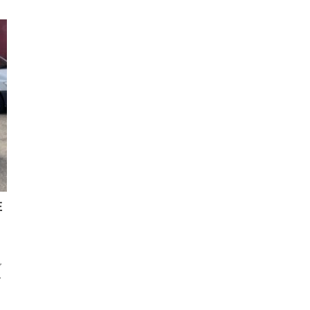
在
ご
ー