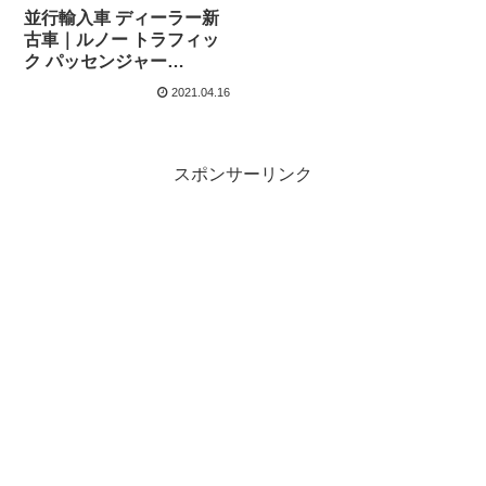
並行輸入車 ディーラー新
古車｜ルノー トラフィッ
ク パッセンジャー
ENERGY dCi 145 SWB
2021.04.16
定番の9人乗りEDC 左ハ
ンドル
スポンサーリンク