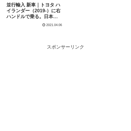
並行輸入 新車｜トヨタ ハ
イランダー（2019-）に右
ハンドルで乗る。日本未
導入モデルの概要・スペ
2021.04.06
ック・価格の情報
スポンサーリンク