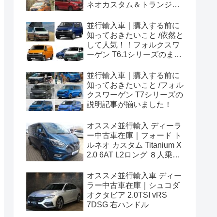
ネオカスタム＆トランジッ
トカスタムシリーズのまと
め！
並行輸入車｜購入する前に
知っておきたいこと /依然と
して人気！！フォルクスワ
ーゲン T6.1シリーズのまと
め！
並行輸入車｜購入する前に
知っておきたいこと /フォル
クスワーゲン T7シリーズの
説明記事が揃いました！
オススメ並行輸入 ディーラ
ー中古車在庫｜フォード ト
ルネオ カスタム Titanium X
2.0 6AT L2ロング ８人乗り
左ハンドル
オススメ並行輸入車 ディー
ラー中古車在庫｜シュコダ
オクタビア 2.0TSI vRS
7DSG 右ハンドル