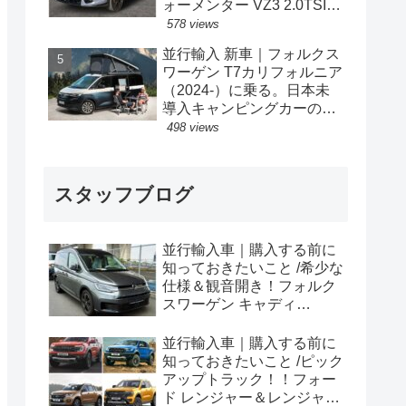
ォーメンター VZ3 2.0TSI
333PS 4Drive 7DSG 右ハン
578 views
ドル
並行輸入 新車｜フォルクス
ワーゲン T7カリフォルニア
（2024-）に乗る。日本未
導入キャンピングカーの概
要・スペック・価格の情
498 views
報。
スタッフブログ
並行輸入車｜購入する前に
知っておきたいこと /希少な
仕様＆観音開き！フォルク
スワーゲン キャディ
Edition 横浜に到着！！
並行輸入車｜購入する前に
知っておきたいこと /ピック
アップトラック！！フォー
ド レンジャー＆レンジャー