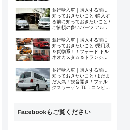
ラプター シリーズのまと
め！
並行輸入車｜購入する前に
知っておきたいこと /購入す
る前に知っておきたいこと /
ご依頼の多いパーツ アルピ
ーヌ A110欧州の純正部品
やカスタム・チューニング
並行輸入車｜購入する前に
パーツも何とかなる！②
知っておきたいこと /乗用系
＆貨物系！！フォード トル
ネオカスタム＆トランジッ
トカスタムシリーズのまと
め！
並行輸入車｜購入する前に
知っておきたいこと /まだま
だ人気！観音開き！フォル
クスワーゲン T6.1 コンビ横
浜へ向けて出港！！
Facebookもご覧ください