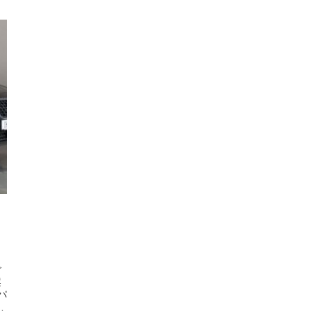
｜
ご
案
パ
」