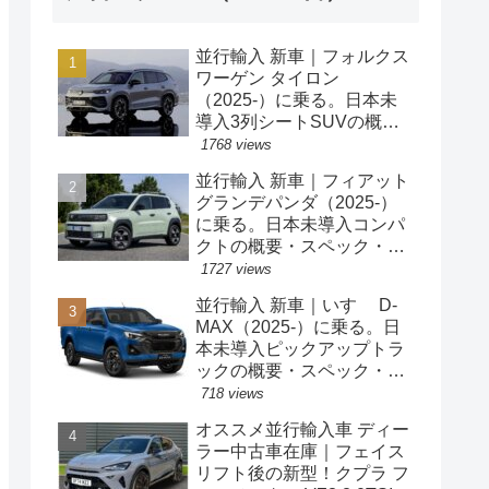
並行輸入 新車｜フォルクス
ワーゲン タイロン
（2025-）に乗る。日本未
導入3列シートSUVの概
要・スペック・価格の情
1768 views
報。
並行輸入 新車｜フィアット
グランデパンダ（2025-）
に乗る。日本未導入コンパ
クトの概要・スペック・価
格の情報。
1727 views
並行輸入 新車｜いすゞ D-
MAX（2025-）に乗る。日
本未導入ピックアップトラ
ックの概要・スペック・価
格の情報。
718 views
オススメ並行輸入車 ディー
ラー中古車在庫｜フェイス
リフト後の新型！クプラ フ