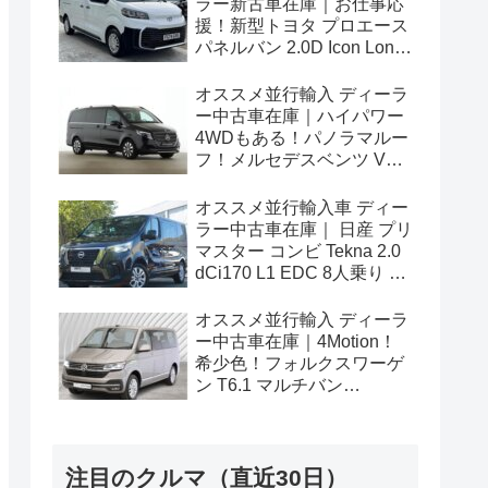
ラー新古車在庫｜お仕事応
援！新型トヨタ プロエース
パネルバン 2.0D Icon Long
3人乗り6MT 右ハンドル
オススメ並行輸入 ディーラ
ー中古車在庫｜ハイパワー
4WDもある！パノラマルー
フ！メルセデスベンツ Vク
ラス V300d アバンギャルド
ロング 4Matic 9G-Tronic 左
オススメ並行輸入車 ディー
ハンドル
ラー中古車在庫｜ 日産 プリ
マスター コンビ Tekna 2.0
dCi170 L1 EDC 8人乗り 左
ハンドル
オススメ並行輸入 ディーラ
ー中古車在庫｜4Motion！
希少色！フォルクスワーゲ
ン T6.1 マルチバン
Generation Six SWB 2.0TDI
204PS 7人乗り 7DSG 左ハ
ンドル
注目のクルマ（直近30日）