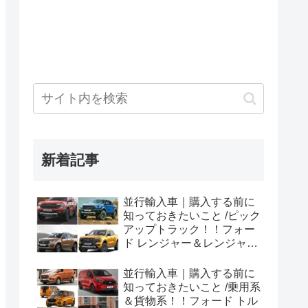
新着記事
並行輸入車｜購入する前に
知っておきたいこと /ピック
アップトラック！！フォー
ド レンジャー＆レンジャー
ラプター シリーズのまと
め！
並行輸入車｜購入する前に
知っておきたいこと /乗用系
＆貨物系！！フォード トル