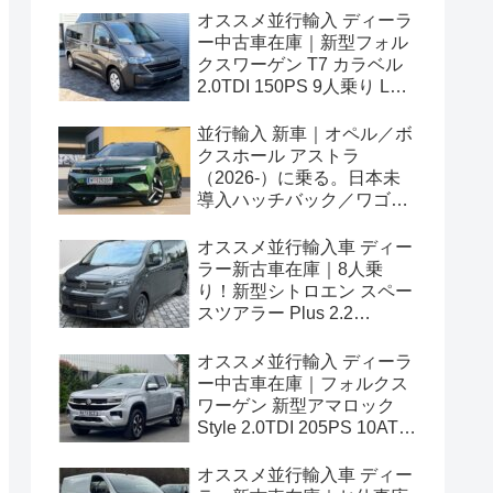
オススメ並行輸入 ディーラ
ー中古車在庫｜新型フォル
クスワーゲン T7 カラベル
2.0TDI 150PS 9人乗り LWB
8AT 左ハンドル
並行輸入 新車｜オペル／ボ
クスホール アストラ
（2026-）に乗る。日本未
導入ハッチバック／ワゴン
の概要・スペック・価格の
情報。
オススメ並行輸入車 ディー
ラー新古車在庫｜8人乗
り！新型シトロエン スペー
スツアラー Plus 2.2
BlueHDi 180 M 8AT 左ハン
ドル
オススメ並行輸入 ディーラ
ー中古車在庫｜フォルクス
ワーゲン 新型アマロック
Style 2.0TDI 205PS 10AT
右ハンドル
オススメ並行輸入車 ディー