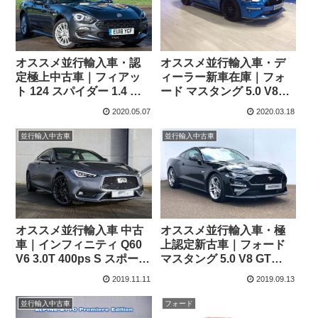
オススメ並行輸入車・認
オススメ並行輸入車・デ
定極上中古車｜フィアッ
ィーラー新車在庫｜フォ
ト 124 スパイダー 1.4 マ
ード マスタング 5.0 V8
ルチエア クラシカ
GT 10AT 右ハンドル
2020.05.07
2020.03.18
並行輸入中古車
並行輸入中古車
オススメ並行輸入車 中古
オススメ並行輸入車・極
車｜インフィニティ Q60
上認定新古車｜フォード
V6 3.0T 400ps S スポーツ
マスタング 5.0 V8 GT
テック AWD 7AT 右ハン
10AT 右ハンドル
2019.11.11
2019.09.13
ドル
並行輸入中古車
フォード