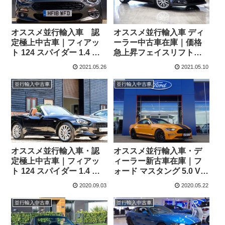
オススメ並行輸入車 認
オススメ並行輸入車 ディ
定極上中古車｜フィアッ
ーラー中古車在庫｜価格
ト 124 スパイダー 1.4 マ
急上昇フェイスリフト前
ルチエア Lusso Plus 6MT
モデル！フォード マスタ
2021.05.26
2021.05.10
右ハンドル
ング 5.0 V8 GT 6AT 右ハ
ンドル
並行輸入中古車
並行輸入中古車
オススメ並行輸入車・認
オススメ並行輸入車・デ
定極上中古車｜フィアッ
ィーラー新古車在庫｜フ
ト 124 スパイダー 1.4 マ
ォード マスタング 5.0 V8
ルチエア Lusso Plus 右ハ
GT 10AT 右ハンドル
2020.09.03
2020.05.22
ンドル 希少AT！
並行輸入中古車
並行輸入中古車