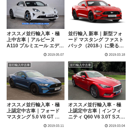
オススメ並行輸入車・極
並行輸入 新車｜新型フォ
上中古車｜アルピーヌ
ード マスタング ファスト
A110 プルミエール エディ
バック（2018-）に乗る。
ション 1.8L 2ドア 7DCT
日本未導入マッスルカー
2019.05.07
2019.03.18
右ハンドル
の概要・スペック・価格
情報。
並行輸入中古車
並行輸入中古車
オススメ並行輸入車・極
オススメ並行輸入車・極
上認定中古車｜フォード
上認定中古車｜インフィ
マスタング 5.0 V8 GT カ
ニティ Q60 V6 3.0T Sスポ
スタムパック2 10AT
ーツ テック AWD 400ps
2019.03.11
2019.03.04