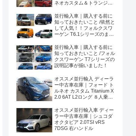
ネオカスタム＆トランジッ
トカスタムシリーズのまと
め！
並行輸入車｜購入する前に
知っておきたいこと /依然と
して人気！！フォルクスワ
ーゲン T6.1シリーズのまと
め！
並行輸入車｜購入する前に
知っておきたいこと /フォル
クスワーゲン T7シリーズの
説明記事が揃いました！
オススメ並行輸入 ディーラ
ー中古車在庫｜フォード ト
ルネオ カスタム Titanium X
2.0 6AT L2ロング ８人乗り
左ハンドル
オススメ並行輸入車 ディー
ラー中古車在庫｜シュコダ
オクタビア 2.0TSI vRS
7DSG 右ハンドル