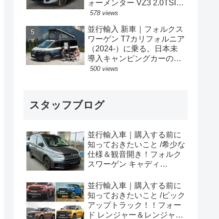
ォーメンター VZ3 2.0TSI
333PS 4Drive 7DSG 右ハン
578 views
ドル
並行輸入 新車｜フォルクス
ワーゲン T7カリフォルニア
（2024-）に乗る。日本未
導入キャンピングカーの概
要・スペック・価格の情
500 views
報。
スタッフブログ
並行輸入車｜購入する前に
知っておきたいこと /希少な
仕様＆観音開き！フォルク
スワーゲン キャディ
Edition 横浜に到着！！
並行輸入車｜購入する前に
知っておきたいこと /ピック
アップトラック！！フォー
ド レンジャー＆レンジャー