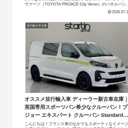
ヴァーソ（TOYOTA PROACE City Verso）のパネルバン
新型のプロエースシリーズが発表され、早速、ウィズト
2026.07.
ーディング(ウィズカーズ)でも説明記事を展開しました。
新型は、各ブランドの各新型車同様に価格帯は上がって
まます。その為か、なかなか市場に前型が出てこない、
並行輸入中古車
てきても動きが早くなっています。そのような中で見つ
た珍しい個体、フェイスリフト前モデルの全面ウィンド
付き、プロエースシティパネルバンのディーゼルエンジ
ン、2人乗り、上級仕様のコンフォートです。
オススメ並行輸入車 ディーラー新古車在庫
英国専用スポーツバン希少なクルーバン！プ
ジョー エキスパート クルーバン Standard
SPORT 2.0 BlueHDi180 EAT8 6人乗り 右ハ
こんにちは！フランス車のなかでもスポーティなイメー