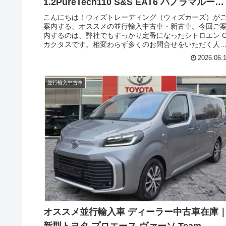
1.2PureTech110 S&S EAT6 パノラマルーフ
！
こんにちは！ウィズトレーディング（ウィズカーズ）が
案内する、オススメの並行輸入中古車・新古車。今回ご
内するのは、弊社でもすっかり定番になったシトロエン C
カクタスです。相変わらず多くのお問合せをいただく人
車種、無くなってしまったのが残念なクルマです。欧州
2026.06.
も日本でも人気、ハイドラクティブ（ハイドロ）サスペ
ション「PHC」とEAT6が装備された後期型のシトロエン
C4カクタス(CITROEN C4 Cactus )。今回は、英国右ハン
並行輸入中古車
ドルの最上級グレードのフレイア、パノラミックルーフ
き中古車です。
オススメ並行輸入車 ディーラー中古車在庫
新型トヨタ プロエース ヴァーソ Team-