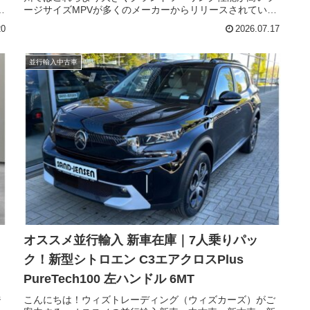
。
ージサイズMPVが多くのメーカーからリリースされていま
レ
す。そのなかでも国産メーカーで味わえるモデルがフェイ
20
2026.07.17
スリフトでさらなる進化を遂げました。今回はトヨタのラ
い
ージサイズMPV「プロエース・ヴァーソ（TOYOTA
出
Proace Verso）」。フェイスリフトされた新型モデルの現
並行輸入中古車
け
地ディーラー中古車在庫のご紹介です。
ウ
｜
オススメ並行輸入 新車在庫｜7人乗りパッ
ク！新型シトロエン C3エアクロスPlus
PureTech100 左ハンドル 6MT
ジ
こんにちは！ウィズトレーディング（ウィズカーズ）がご