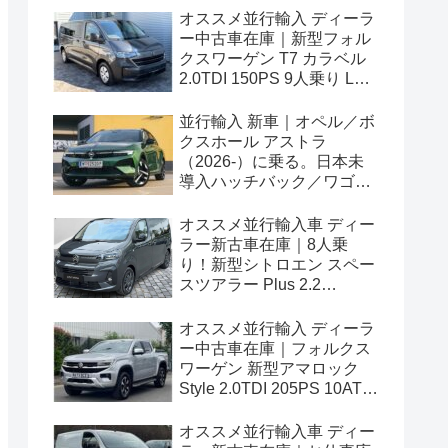
オススメ並行輸入 ディーラ
ー中古車在庫｜新型フォル
クスワーゲン T7 カラベル
2.0TDI 150PS 9人乗り LWB
8AT 左ハンドル
並行輸入 新車｜オペル／ボ
クスホール アストラ
（2026-）に乗る。日本未
導入ハッチバック／ワゴン
の概要・スペック・価格の
情報。
オススメ並行輸入車 ディー
ラー新古車在庫｜8人乗
り！新型シトロエン スペー
スツアラー Plus 2.2
BlueHDi 180 M 8AT 左ハン
ドル
オススメ並行輸入 ディーラ
ー中古車在庫｜フォルクス
ワーゲン 新型アマロック
Style 2.0TDI 205PS 10AT
右ハンドル
オススメ並行輸入車 ディー