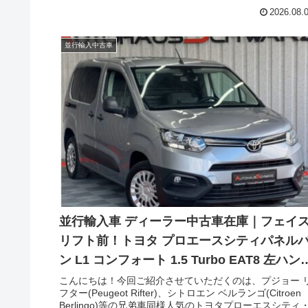
モデルがフェイスリフトに加えて、新たなディーゼルユ
2026.08.
ットを採用し、完成度がさらに高まりました。今回はフ
イスリフト後のシトロエンのラージサイズMPV スペース
アラー（CITROEN Spacetourer）の現地新古車在庫です
並行輸入中古車
並行輸入車 ディーラー中古車在庫｜フェイス
リフト前！トヨタ プロエースシティパネル
ン L1 コンフォート 1.5 Turbo EAT8 左ハンド
ル
こんにちは！今回ご紹介させていただくのは、プジョー 
フター(Peugeot Rifter)、シトロエン ベルランゴ(Citroen
Berlingo)等の兄弟車同様人気のトヨタプローエスシティ