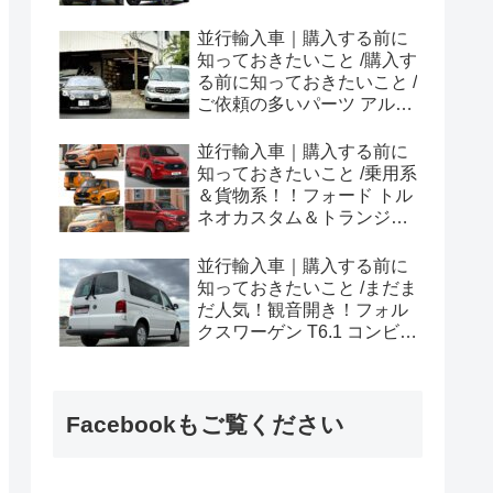
ラプター シリーズのまと
め！
並行輸入車｜購入する前に
知っておきたいこと /購入す
る前に知っておきたいこと /
ご依頼の多いパーツ アルピ
ーヌ A110欧州の純正部品
やカスタム・チューニング
並行輸入車｜購入する前に
パーツも何とかなる！②
知っておきたいこと /乗用系
＆貨物系！！フォード トル
ネオカスタム＆トランジッ
トカスタムシリーズのまと
め！
並行輸入車｜購入する前に
知っておきたいこと /まだま
だ人気！観音開き！フォル
クスワーゲン T6.1 コンビ横
浜へ向けて出港！！
Facebookもご覧ください