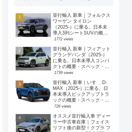
並行輸入 新車｜フォルクス
ワーゲン タイロン
（2025-）に乗る。日本未
導入3列シートSUVの概
要・スペック・価格の情
1772 views
報。
並行輸入 新車｜フィアット
グランデパンダ（2025-）
に乗る。日本未導入コンパ
クトの概要・スペック・価
格の情報。
1739 views
並行輸入 新車｜いすゞ D-
MAX（2025-）に乗る。日
本未導入ピックアップトラ
ックの概要・スペック・価
格の情報。
726 views
オススメ並行輸入車 ディー
ラー中古車在庫｜フェイス
リフト後の新型！クプラ フ