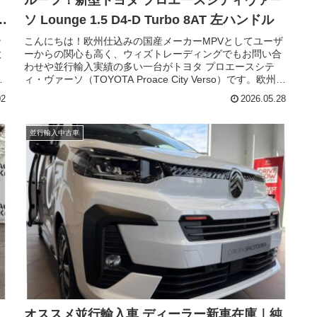
ド
ソ Lounge 1.5 D4-D Turbo 8AT 左ハンドル
ン
こんにちは！欧州仕込みの国産メーカーMPVとしてユーザ
欧
ーからの関心も高く、ウィズトレーディングでもお問い合
ラ
わせや並行輸入実績の多い一台がトヨタ プロエースシテ
ま
ィ・ヴァーソ（TOYOTA Proace City Verso）です。欧州で
イ
は多くの支持を得ている一方、残念ながら日本では展開さ
02
2026.05.28
ラ
れておりませんが、現地ではフェイスリフトを行い装いも
新たにさらなる進化を遂げました。今回はトヨタのLCVベ
現
ースMPV「プロエースシティ・ヴァーソ」のフェイスリフ
並行輸入中古車
トされた新型モデルの現地ディーラー中古車在庫のご紹介
です。最上級グレード、ラウンジの個体です。
｜
オススメ並行輸入車 ディーラー新車在庫｜純