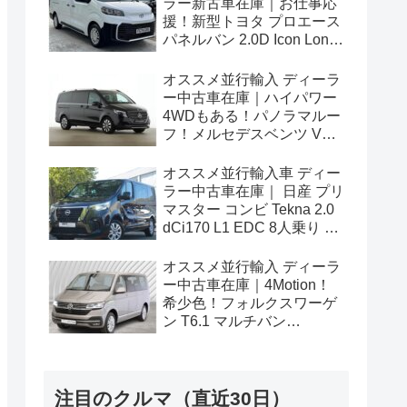
ラー新古車在庫｜お仕事応
援！新型トヨタ プロエース
パネルバン 2.0D Icon Long
3人乗り6MT 右ハンドル
オススメ並行輸入 ディーラ
ー中古車在庫｜ハイパワー
4WDもある！パノラマルー
フ！メルセデスベンツ Vク
ラス V300d アバンギャルド
ロング 4Matic 9G-Tronic 左
オススメ並行輸入車 ディー
ハンドル
ラー中古車在庫｜ 日産 プリ
マスター コンビ Tekna 2.0
dCi170 L1 EDC 8人乗り 左
ハンドル
オススメ並行輸入 ディーラ
ー中古車在庫｜4Motion！
希少色！フォルクスワーゲ
ン T6.1 マルチバン
Generation Six SWB 2.0TDI
204PS 7人乗り 7DSG 左ハ
ンドル
注目のクルマ（直近30日）