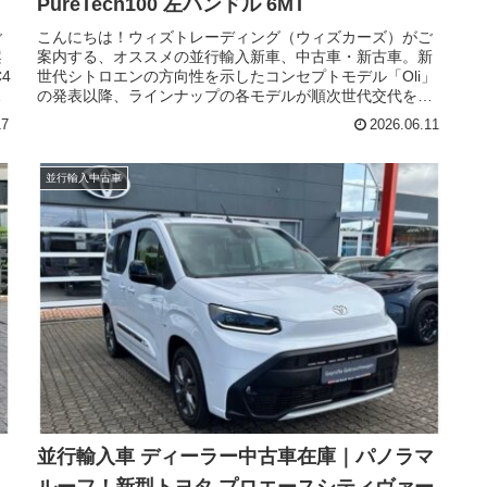
PureTech100 左ハンドル 6MT
ご
こんにちは！ウィズトレーディング（ウィズカーズ）がご
案
案内する、オススメの並行輸入新車、中古車・新古車。新
4
世代シトロエンの方向性を示したコンセプトモデル「Oli」
気
の発表以降、ラインナップの各モデルが順次世代交代を進
で
めています。そのなかでもコンパクトSUVとして人気を得
17
2026.06.11
ン
ているこのモデルも、フルモデルチェンジで幅広い改良を
行い大きく進化を遂げました。今回はシトロエンのSUV、
新型C3エアクロス現地新車在庫のご紹介です。恐らく、日
並行輸入中古車
付
本に導入は無いであろう７人乗り、ガソリンエンジン、MT
です。
｜
並行輸入車 ディーラー中古車在庫｜パノラマ
ルーフ！新型トヨタ プロエースシティヴァー