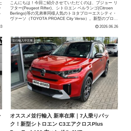
EAT8 左ハンドル
た
こんにちは！今回ご紹介させていただくのは、プジョー リ
ラ
フター(Peugeot Rifter)、シトロエン ベルランゴ(Citroen
い
Berlingo)等の兄弟車同様人気のトヨタプローエスシティ・
つ
ヴァーソ（TOYOTA PROACE City Verso）。新型のプロエ
ニ
ースシリーズが発表され、早速、ウィズトレーディング(ウ
03
2026.06.26
ェ
ィズカーズ)でも説明記事を展開しました。新型は、各ブラ
ツ
ンドの各新型車同様に価格帯は上がっていまます。その為
。
か、なかなか市場に前型が出てこない、出てきても動きが
並行輸入中古車
早くなっています。そのような中で見つけた珍しい個体、
プロエースシティヴァーソのガソリンエンジン、5人乗りで
す。今回は、現地中古車在庫、欧州仕様上級グレード 『チ
ームドイツ』です。
シ
オススメ並行輸入 新車在庫｜7人乗りパッ
ク！新型シトロエン C3エアクロスPlus