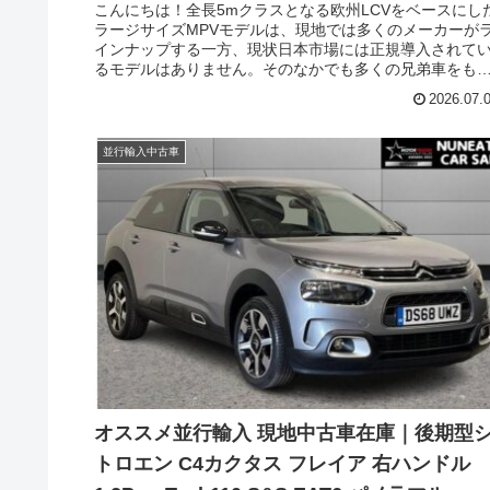
こんにちは！全長5mクラスとなる欧州LCVをベースにし
ラージサイズMPVモデルは、現地では多くのメーカーが
インナップする一方、現状日本市場には正規導入されて
るモデルはありません。そのなかでも多くの兄弟車をも
モデルがフェイスリフトに加えて、新たなディーゼルユ
2026.07.
ットを採用し、完成度がさらに高まりました。今回はフ
イスリフト後のシトロエンのラージサイズMPV スペース
アラー（CITROEN Spacetourer）の現地新古車在庫です
並行輸入中古車
オススメ並行輸入 現地中古車在庫｜後期型
トロエン C4カクタス フレイア 右ハンドル