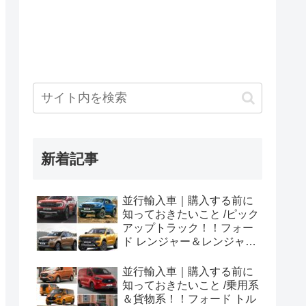
新着記事
並行輸入車｜購入する前に
知っておきたいこと /ピック
アップトラック！！フォー
ド レンジャー＆レンジャー
ラプター シリーズのまと
め！
並行輸入車｜購入する前に
知っておきたいこと /乗用系
＆貨物系！！フォード トル