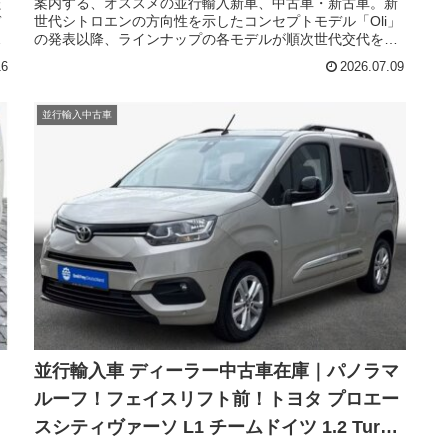
た
案内する、オススメの並行輸入新車、中古車・新古車。新
デ
世代シトロエンの方向性を示したコンセプトモデル「Oli」
イ
の発表以降、ラインナップの各モデルが順次世代交代を進
デ
めています。そのなかでもコンパクトSUVとして人気を得
16
2026.07.09
イ
ているこのモデルも、フルモデルチェンジで幅広い改良を
し
行い大きく進化を遂げました。今回はシトロエンのSUV、
ス
新型C3エアクロス現地新車在庫のご紹介です。恐らく、日
並行輸入中古車
の
本に導入は無いであろう７人乗り、ガソリンエンジン、MT
な
です。
｜
並行輸入車 ディーラー中古車在庫｜パノラマ
ルーフ！フェイスリフト前！トヨタ プロエー
スシティヴァーソ L1 チームドイツ 1.2 Turbo