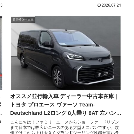
ニ
輸入車でもお問い合わせの多いクルマです。そして、いよ
03
2026.07.24
ェ
いよ改良型の発表が行われました。従来の1.0L直列3気筒自
ツ
然吸気エンジンや、マニュアルトランスミッションは、残
。
念ながら廃止。ヤリスと同じ1.5L直列3気筒ガソリンエンジ
並行輸入中古車
ン＋電気モーターのハイブリッドシステムを採用との事で
す。仮に並行輸入車として導入すれば、かなりの高額車に
なってしまう事が予想されます。現在でも、為替や各費用
の値上がりでコンパクトカーにしては高額なアイゴ。これ
までのようにどうしても手に入れたいという方が更に減っ
てしまう事が目に見えています。現行型の新古車や中古
車、お早めに申し付けてくださいませ。今回は、欧州で人
気のトヨタのコンパクトクロスオーバー、アイゴX(アイゴ
クロス/TOYOTA AygoX)1.0 VVT-i、上級グレードのパルス
(Pulse)ディーラー中古車在庫のご紹介です。個体は少ない
ですが、キャンバストップもお探し可能です。※HP内の検
索窓へ、『アイゴ』と入れると関連記事が全て閲覧出来ま
す！
オススメ並行輸入車 ディーラー中古車在庫｜
バ
トヨタ プロエース ヴァーソ Team-
Deutschland L2ロング 8人乗り 8AT 左ハンド
ル
リ
こんにちは！ファミリーユースからショーファードリブン
まで日本では幅広いニーズのある大型ミニバンですが、欧
・
州ではこれらより大きくグランドツーリング性能が高いラ