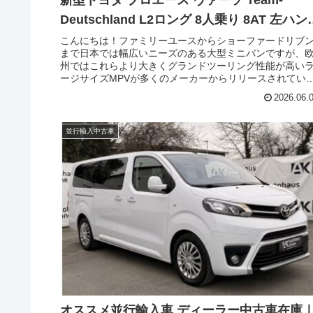
Deutschland L2ロング 8人乗り 8AT 左ハン
ル
こんにちは！ファミリーユースからショーファードリブ
まで日本では幅広いニーズのある大型ミニバンですが、
州ではこれらより大きくグランドツーリング性能が高い
ージサイズMPVが多くのメーカーからリリースされてい
す。そのなかでも国産メーカーで味わえるモデルがフェ
2026.06.
スリフトでさらなる進化を遂げました。今回はトヨタの
ージサイズMPV「プロエース・ヴァーソ（TOYOTA
Proace Verso）」。フェイスリフトされた新型モデルの
並行輸入中古車
地ディーラー中古車在庫のご紹介です。
オススメ並行輸入車 ディーラー中古車在庫