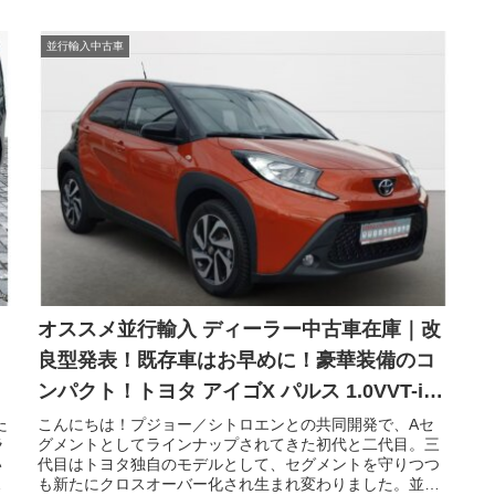
並行輸入中古車
｜
オススメ並行輸入 ディーラー中古車在庫｜改
良型発表！既存車はお早めに！豪華装備のコ
ンパクト！トヨタ アイゴX パルス 1.0VVT-i
CVT 左ハンドル
た
こんにちは！プジョー／シトロエンとの共同開発で、Aセ
ラ
グメントとしてラインナップされてきた初代と二代目。三
い
代目はトヨタ独自のモデルとして、セグメントを守りつつ
つ
も新たにクロスオーバー化され生まれ変わりました。並行