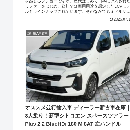
を感じるプジョーですが、歴代はじめて日本に導入され
ンドル
リフターをはじめ、欧州では商用用途を想定したLCVモ
ルもラインナップされています。そのなかでもミドルサ
ズにあたるモデルがフェイスリフトを行い各所がアップ
2026.07.
ートされたほか、プジョーのモータースポーツ活動から
ンスピレーションされた特別なモデルも最近追加されま
た。今回はプジョーのLCVモデル エキスパート、フェイ
並行輸入中古車
リフトされた新型モデルのパネルバンの中でも英国専用
スポーツバングレードであるSPORT、更にはオーダーし
いと存在しないクルーバン、新古車在庫の紹介です。
オススメ並行輸入車 ディーラー新古車在庫
8人乗り！新型シトロエン スペースツアラー
Plus 2.2 BlueHDi 180 M 8AT 左ハンドル