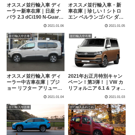
オススメ並行輸入車 ディ
オススメ並行輸入車・新
ーラー新車在庫｜日産 ナ
車在庫｜珍しい！シトロ
バラ 2.3 dCi190 N-Guard
エン ベルランゴバン ダブ
ダブルキャブ 7AT 4WD 右
ルキャビン 1.2 PureTech
2021.01.06
2021.01.05
ハンドル
130 XL(ロング・2人⇒5人
乗り) EAT8 左ハンドル
並行輸入中古車
並行輸入中古車
オススメ並行輸入車 ディ
2021年お正月特別キャン
ーラー中古車在庫｜プジ
ペーン！第3弾！｜VW カ
ョー リフター アリュール
リフォルニア 6.1 & フォー
1.2 PureTech 130 EAT8
ド ナゲット 新車特別販売
2021.01.04
2021.01.03
L2(ロングボディ7人乗り)
左ハンドル
並行輸入中古車
並行輸入あれこれ