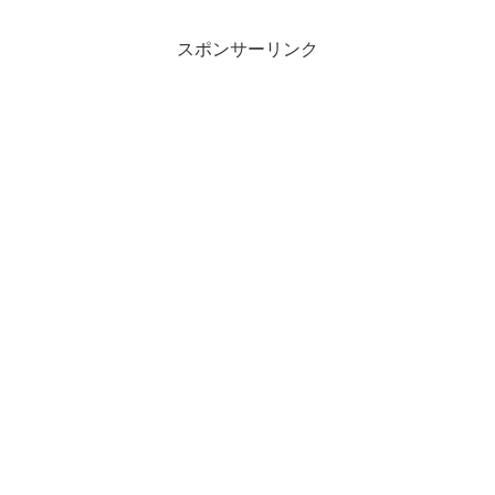
ブ 横浜本牧埠頭へ引き取
り
スポンサーリンク