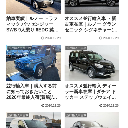
納車実績｜ルノー トラフ
オススメ並行輸入車 ・新
ィック パッセンジャー
古車在庫｜ルノー グラン
SWB 9人乗り 6EDC 英国
セニック シグネチャー(希
右ハンドルを地元神奈川
少パノラミックルーフ付
2020.12.29
2020.12.29
県のYさまへご納車！
き) TCe 140 1.3 6MT 5ド
ア 右ハンドル 7人乗り
並行輸入あれこれ
並行輸入中古車
並行輸入車｜購入する前
オススメ並行輸入 ディー
に知っておきたいこと
ラー新車在庫｜ダチア ド
2020年最終入荷(着船)/メ
ッカー ステップウェイプ
ルセデスベンツG320・
ラスTCe 130 6MT 左ハン
2020.12.28
2020.12.28
X350
ドル
並行輸入中古車
並行輸入中古車