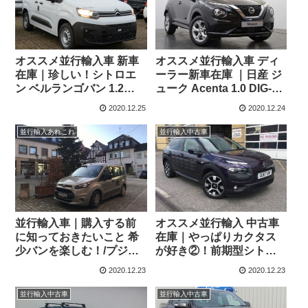
オススメ並行輸入車 新車
オススメ並行輸入車 ディ
在庫｜珍しい！シトロエ
ーラー新車在庫 ｜日産 ジ
ン ベルランゴバン 1.2
ューク Acenta 1.0 DIG-T
PureTech130 ドライバー
7DCT 右ハンドル
2020.12.25
2020.12.24
M(ショート) EAT8 左ハン
ドル
並行輸入あれこれ
並行輸入中古車
並行輸入車｜購入する前
オススメ並行輸入 中古車
に知っておきたいこと 希
在庫｜やっぱりカクタス
少バンを楽しむ！/プジョ
が好き②！前期型シトロ
ー パートナー正規ディー
エン C4カクタス フレイア
2020.12.23
2020.12.23
ラーから ドイツ保管場所
エディション 右ハンドル
へ搬入完了
1.2PureTech110 S&S
並行輸入中古車
並行輸入中古車
5MT