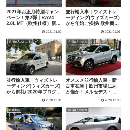
2021年お正月特別キャン
並行輸入車｜ウィズトレ
ペーン！第2弾｜RAV4
ーディング(ウィズカーズ)
2.0L MT（欧州仕様）新古
から年始ご挨拶/ 欧州商用
車・中古車特別販売
車プロフェショナルシリ
2021.01.02
2021.01.01
ーズ画像
並行輸入あれこれ
並行輸入中古車
並行輸入車｜ウィズトレ
オススメ並行輸入車・新
ーディング(ウィズカーズ)
古車在庫｜欧州市場にあ
から御礼/ 2020年ブログの
と僅か！メルセデス・ベ
表紙を飾ったクルマたち
ンツ Xクラス X350d 4マ
2020.12.31
2020.12.30
チック パワーエディショ
ン パドルシフト付き7G-
納車実績
並行輸入中古車
TRONIC PLUS 左ハンド
ル