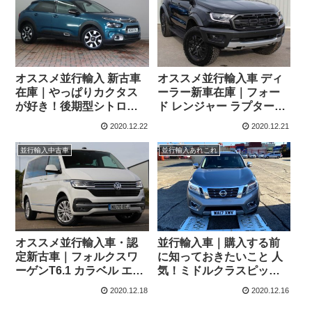
オススメ並行輸入 新古車
オススメ並行輸入車 ディ
在庫｜やっぱりカクタス
ーラー新車在庫｜フォー
が好き！後期型シトロエ
ド レンジャー ラプター
ン C4カクタス フレイア
10AT 右ハンドル
2020.12.22
2020.12.21
右ハンドル
1.2PureTech110 S&S
並行輸入中古車
並行輸入あれこれ
EAT6
オススメ並行輸入車・認
並行輸入車｜購入する前
定新古車｜フォルクスワ
に知っておきたいこと 人
ーゲンT6.1 カラベル エグ
気！ミドルクラスピック
ゼクティブ 2.0TDI 150PS
アップ/日産 ナバラ2.3
2020.12.18
2020.12.16
SWB 7DSG 右ハンドル
dCi190 Tekna ダブルキャ