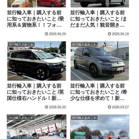
並行輸入車｜購入する前
並行輸入車｜購入する前
に知っておきたいこと /乗
に知っておきたいこと /ま
用系＆貨物系！！フォー
だまだ人気！観音開き！
ド トルネオカスタム＆ト
フォルクスワーゲン T6.1
2026.06.26
2026.06.19
ランジットカスタムシリ
コンビ横浜へ向けて出
ーズのまとめ！
港！！
並行輸入あれこれ
並行輸入あれこれ
並行輸入車｜購入する前
並行輸入車｜購入する前
に知っておきたいこと /英
に知っておきたいこと /希
国仕様右ハンドル！新型
少な仕様を求めて！新型
フォルクスワーゲン T7カ
フォルクスワーゲン キャ
2026.05.20
2026.03.27
リフォルニアを東京都のA
ディ Edition ！！Soest(ゾ
さまへご納車させていた
ースト)から現地納車され
並行輸入あれこれ
並行輸入あれこれ
だきました！
ました！