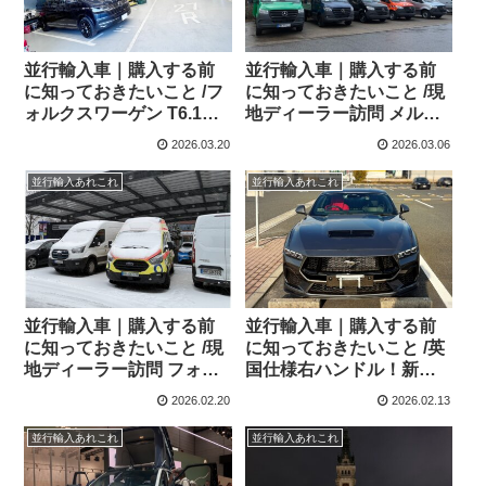
並行輸入車｜購入する前
並行輸入車｜購入する前
に知っておきたいこと /フ
に知っておきたいこと /現
ォルクスワーゲン T6.1カ
地ディーラー訪問 メルセ
ラベル！ダウンスプリン
デスベンツ コマーシャル
2026.03.20
2026.03.06
グキット＆ホイール＋タ
ショップ ディーラーへ！
イヤ交換！
並行輸入あれこれ
並行輸入あれこれ
並行輸入車｜購入する前
並行輸入車｜購入する前
に知っておきたいこと /現
に知っておきたいこと /英
地ディーラー訪問 フォー
国仕様右ハンドル！新
ド コマーシャルショップ
型！Ford Mustang5.0 V8
2026.02.20
2026.02.13
ディーラーへ！
GT SelShift 10 Speed
Automaticを広島県のNさ
並行輸入あれこれ
並行輸入あれこれ
まへご納車させていただ
きました！