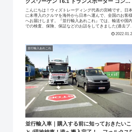
クスワーゲン T6.1 トランスポーター コンビ
が横浜へ向けて出港です！！
こんにちは！ウィズトレーディング代表の宮崎です。日
に未導入のクルマを海外から日本へ運んで、全国のお客
へお届けします。『並行輸入あれこれ』では、輸送や国
での検査、保険、保証などのお話をしてきました(過去ブ
グ参照)。今回は並行輸入車｜購入する前に知っておきた
2022.01.
こと /キャンペーン終了間近！観音開き！フォルクスワー
ン T6.1 トランスポーター コンビ が横浜へ向けて出港で
す！！の単独ブログです。フォルクスワーゲン T6.1 トラ
並行輸入あれこれ
ンスポーター コンビは、同社の全長5mクラスとなる
LCV（小型商用車）と、それをベースとしたMPV（多目
車）の丁度中間に位置する貨客混在のカテゴリーで日本
登録する際には乗用ナンバーにはなるものの、欧州特有
カテゴリーとなります。大きさはトヨタ アルファード/ヴ
ルファイアより全体的にやや大きく、トヨタ グランエー
に近いサイズです。現在販売されているのは、2019年に
ェイスリフトされたモデルで、内外装およびパワーユニ
トがアップデートされました。これに合わせて名称も
「T6」から「T6.1」に変更されています。また、既に新
のT7が発売になっていますが、トランスポーターバン(貨
系)とカリフォルニア(キャンピングカー)を除く、乗用系
みの変更となっています。現段階では、今回のコンビや
ン、カリフォルニアはモデルチェンジはないとアナウン
並行輸入車｜購入する前に知っておきたいこ
されています。ウィズトレーディング(ウィズカーズ)で
と /現地納車！港へ搬入完了！ フォルクス
は、本年お正月キャンペーン第二弾としてT6.1トランス