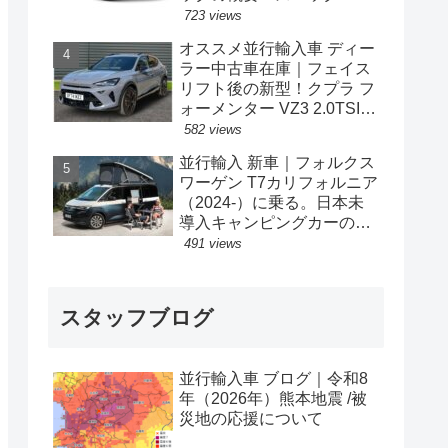
格の情報。
723 views
オススメ並行輸入車 ディー
ラー中古車在庫｜フェイス
リフト後の新型！クプラ フ
ォーメンター VZ3 2.0TSI
333PS 4Drive 7DSG 右ハン
582 views
ドル
並行輸入 新車｜フォルクス
ワーゲン T7カリフォルニア
（2024-）に乗る。日本未
導入キャンピングカーの概
要・スペック・価格の情
491 views
報。
スタッフブログ
並行輸入車 ブログ｜令和8
年（2026年）熊本地震 /被
災地の応援について