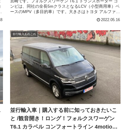
様
宮崎です。フォルクスワーゲン T6.1 トランスポーター コ
内
ンビは、同社の全長5mクラスとなるLCV（小型商用車）ベ
ロ
ースのMPV（多目的車）です。大きさはトヨタ アルファー
い
ド/ヴェルファイアより全体的にやや大きく、トヨタ グラン
18
2022.05.16
横
エースに近いサイズです。現在販売されているのは、2019
年にフェイスリフトされたモデルで、内外装およびパワー
ユニットがアップデートされました。これに合わせて名称
並行輸入あれこれ
目
も「T6」から「T6.1」に変更されています。T7マルチバン
り
と、T6.1シリーズの併売は並行輸入車でも人気の仕様で
ス
す。ご依頼者は、京都府のUさま、拘りはLWB(ロングホイ
ル
ールベース、5,304㎜)に観音開き式バックドア、9人乗りで
し
す。ドイツ本国でのフォルクスワーゲン社用車仕様の為に
現
カラーバンパー、カープレイオーディオ、ブラックホイー
ル、プライバシーガラス、フォグランプ、スマートフォン
き
充電、オートライト等々コンビには珍しいアイテムが装着
ィ
された個体を見つけました。更には部品を頼んでの左側ス
と
ライド窓を装着と、レアな一台です。ご家族皆さまで楽し
んでくださいませ！
ス
並行輸入車｜購入する前に知っておきたいこ
と /観音開き！ロング！フォルクスワーゲン
T6.1 カラベル コンフォートライン 4motion