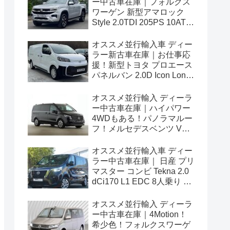
ー中古車在庫｜フォルクス
ワーゲン 新型アマロック
Style 2.0TDI 205PS 10AT
右ハンドル
オススメ並行輸入車 ディー
ラー新古車在庫｜お仕事応
援！新型トヨタ プロエース
パネルバン 2.0D Icon Long
3人乗り6MT 右ハンドル
オススメ並行輸入 ディーラ
ー中古車在庫｜ハイパワー
4WDもある！パノラマルー
フ！メルセデスベンツ Vク
ラス V300d アバンギャルド
ロング 4Matic 9G-Tronic 左
オススメ並行輸入車 ディー
ハンドル
ラー中古車在庫｜ 日産 プリ
マスター コンビ Tekna 2.0
dCi170 L1 EDC 8人乗り 左
ハンドル
オススメ並行輸入 ディーラ
ー中古車在庫｜4Motion！
希少色！フォルクスワーゲ