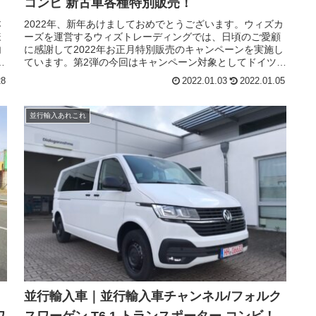
コンビ 新古車各種特別販売！
本
2022年、新年あけましておめでとうございます。ウィズカ
様
ーズを運営するウィズトレーディングでは、日頃のご愛顧
内
に感謝して2022年お正月特別販売のキャンペーンを実施し
ロ
ています。第2弾の今回はキャンペーン対象としてドイツ本
い
国仕様のフォルクスワーゲン T6.1 トランスポーター コン
28
2022.01.03
2022.01.05
ゲ
ビの各仕様を特別価格にてご奉仕させていただきます。
並行輸入あれこれ
的
で
の
ェ
ス
フ
ッ
型
物
の
バ
ス
並行輸入車｜並行輸入車チャンネル/フォルク
ワ
スワーゲン T6.1 トランスポーター コンビ！
ポ