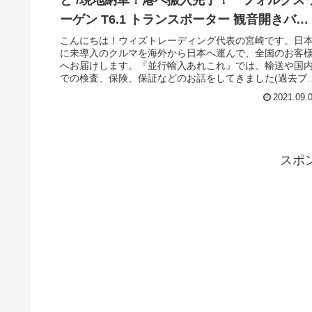
ーター コンビの各仕様の特別販売を受付しております。
ーゲン T6.1 トランスポーター 観音開きバッ
に多くのご依頼を頂きました。1月31日までのキャンペー
ンエントリーお待ちしております！ご依頼されたのは、
クドア！
こんにちは！ウィズトレーディング代表の宮崎です。日
奈川県のKさま、メインで使われる奥さまと一緒に納車前
に未導入のクルマを海外から日本へ運んで、全国のお客
の現車を確認しにお越しくださいました。数少ない観音
へお届けします。『並行輸入あれこれ』では、輸送や国
きとスチールグレー、希少な為に探すのに苦労しました
での検査、保険、保証などのお話をしてきました(過去ブ
が、見つけました！横浜到着が楽しみです！
グ参照)。今回は 現地納車！港へ搬入完了！ フォルクス
2021.09.
ワーゲン T6.1 トランスポーター 観音開きバックドア！
単独ブログです。並行輸入車の中でも人気のフォルクス
ーゲン T6.1 トランスポーターコンビ、多人数が乗車出来
て、ボディもSWB(ショートホイールベース)、LWB(ロン
ホイールベース)と用意、レジャーからお仕事まで活躍可
スポ
なクルマです。現地で納車されて、ブレーマーハーフェ
港へ搬入が完了しました！ご依頼主の岐阜県のMさま、拘
りはピュアグレーのカラー、観音開きバックドア、5人乗
仕様と希少な仕様のオンパレードです。到着が楽しみで
す！