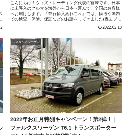
7DSGが現地納車されました！！
こんにちは！ウィズトレーディング代表の宮崎です。日本
コ
に未導入のクルマを海外から日本へ運んで、全国のお客様
ベ
へお届けします。『並行輸入あれこれ』では、輸送や国内
ー
での検査、保険、保証などのお話をしてきました(過去ブロ
ン
グ参照)。今回は並行輸入車｜購入する前に知っておきたい
02
2022.02.18
9
こと /観音開き！ロング！フォルクスワーゲン T6.1 カラベ
ー
ル コンフォートライン 4motion 7DSGが現地納車されまし
称
た！！の単独ブログです。フォルクスワーゲン T6.1 カラ
フォルクスワーゲン
ン
ベル（VOLKSWAGEN T6.1 Caravelle）は、同社の全長5m
クラスとなるLCV（小型商用車）ベースのMPV（多目的
車）。大きさはトヨタ アルファード/ヴェルファイアより全
体的にやや大きく、先日発表されたトヨタ グランエースに
で
近いサイズです。2019年にフェイスリフトされたモデル
で、内外装およびパワーユニットがアップデートされまし
た。これに合わせて名称も「T6」から「T6.1」に変更、現
在は新型T7マルチバンと併売となっています。ご依頼され
たのは、福島県のAさま、拘りはカラベルでは珍しい観音
開きバックドアとLWB(ロングホイールベース)、ディープ
ブラックがキレイな仕様です。これより、港への回送と輸
出手続きを行います。
2022年お正月特別キャンペーン！第2弾！｜
ル
フォルクスワーゲン T6.1 トランスポーター