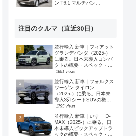
ン T6.1 マルチバン
Generation Six SWB 2.0TDI
204PS 7人乗り 7DSG 左ハ
ンドル
注目のクルマ（直近30日）
並行輸入 新車｜フィアット
グランデパンダ（2025-）
に乗る。日本未導入コンパ
クトの概要・スペック・価
格の情報。
1891 views
並行輸入 新車｜フォルクス
ワーゲン タイロン
（2025-）に乗る。日本未
導入3列シートSUVの概
要・スペック・価格の情
1795 views
報。
並行輸入 新車｜いすゞ D-
MAX（2025-）に乗る。日
本未導入ピックアップトラ
ックの概要・スペック・価