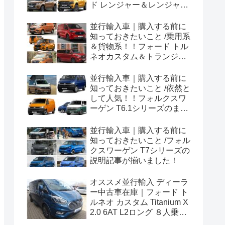
ド レンジャー＆レンジャー
ラプター シリーズのまと
め！
並行輸入車｜購入する前に
知っておきたいこと /乗用系
＆貨物系！！フォード トル
ネオカスタム＆トランジッ
トカスタムシリーズのまと
め！
並行輸入車｜購入する前に
知っておきたいこと /依然と
して人気！！フォルクスワ
ーゲン T6.1シリーズのまと
め！
並行輸入車｜購入する前に
知っておきたいこと /フォル
クスワーゲン T7シリーズの
説明記事が揃いました！
オススメ並行輸入 ディーラ
ー中古車在庫｜フォード ト
ルネオ カスタム Titanium X
2.0 6AT L2ロング ８人乗り
左ハンドル