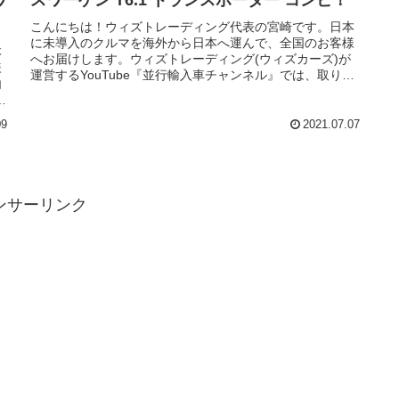
既
こんにちは！ウィズトレーディング代表の宮崎です。日本
に未導入のクルマを海外から日本へ運んで、全国のお客様
神
本
へお届けします。ウィズトレーディング(ウィズカーズ)が
様
運営するYouTube『並行輸入車チャンネル』では、取り扱
開
内
った車両の中から厳選したクルマをピックアップ。さて、
ロ
今回の動画はフォルクスワーゲン T6.1 トランスポーター
コンビ （VOLKSWAGEN T6.1 Transporter Kombi）です。
09
2021.07.07
の
少し長くて申し訳無いのですが、トランポに役立つ荷台寸
ワ
法なども紹介しています。ウォークアラウンドにて簡単に
説明を行っています。慣れない動画で緊張、活舌も悪く聞
グ
き取りにくいですが、ご購入の参考になればという想いで
能
ンサーリンク
作成しております。宜しければご覧ください。
ン
り