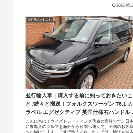
2025.05.
並行輸入あれこれ
並行輸入車｜購入する前に知っておきたいこ
と /続々と搬送！フォルクスワーゲン T6.1 カ
ラベル エグゼクティブ 英国仕様右ハンドル
現地サプライヤーへ到着！
こんにちは！ウィズトレーディング代表の宮崎です。日
に未導入のクルマを海外から日本へ運んで、全国のお客
へお届けします。『並行輸入あれこれ』では、輸送や国