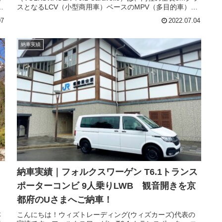
ロ
スとなるLCV（小型商用車）ベースのMPV（多目的車）。
い
大きさはトヨタ アルファード/ヴェルファイアより全体的に
07
2022.07.04
グ
やや大きく、トヨタ グランエースに近いサイズです。2019
年にフェイスリフトされたモデルで、内外装およびパワー
英
ユニットがアップデートされました。これに合わせて名称
納車実績
グ
も「T6」から「T6.1」に変更、現在は新型T7マルチバンと
間
併売となっています。梅雨明けの晴天、福島県のAさまへ
い
ご納車させていただきました。カラベルでは珍しいオース
トリア仕様の観音開きバックドア、LWB(ロングホイールベ
ト
ース)、4Motionにディープブラックがキレイなクルマで
す。家族でのレジャーに大活躍予定です。今後のメンテナ
ンス、パーツなどシッカリとフォローさせていただきま
す！楽しんでくださいませ。
納車実績｜フォルクスワーゲン T6.1トランス
ポーターコンビ 9人乗りLWB 観音開きを京
都府のUさまへご納車！
本
こんにちは！ウィズトレーディング(ウィズカーズ)代表の