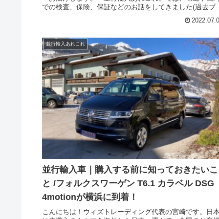
での検査、保険、保証などのお話をしてきました(過去ブ
グ参照)。今回は並行輸入車｜購入する前に知っておきた
2022.07.
こと /続々と搬送！フォルクスワーゲン T6.1 カラベル エ
ゼクティブ 英国仕様右ハンドルが現地サプライヤーへ到
着！の単独ブログです。T7マルチバンと併売中のT6.1、
並行輸入あれこれ
国仕様右ハンドルの最上級グレードであるカラベルのエ
ゼクティブが弊社取引サプライヤーに納車されました。
もなく、横浜へ向けての手続きとなります。都内にお住
のYさま、SWBの最上級グレードをお探しされていまし
た。T6.1は、ほぼ全てのタイプの導入実績のあるウィズ
レーディング(ウィズカーズ)が安心お得と、ご依頼くださ
いました！
並行輸入車｜購入する前に知っておきたいこ
と /フォルクスワーゲン T6.1 カラベル DSG
4motionが横浜に到着！
こんにちは！ウィズトレーディング代表の宮崎です。日