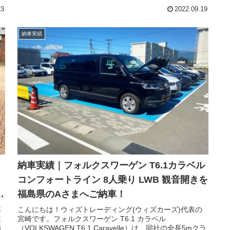
グ参照)。今回は並行輸入車｜購入する前に知っておきたい
23
2022.09.19
こと /ドイツ本国フォルクスワーゲン正規販売店へ、現車確
認！の単独ブログです。ウィズトレーディング(ウィズカー
ズ)では、国内未発売のクルマ、国内販売車両の欧州仕様、
納車実績
国内未発売のアクセサリーオプションなど様々なご依頼を
いただきます。個人のお客さま、完成車メーカー、部品メ
ーカー、ショップさまと、ご依頼内容は多岐に渡ります。
様々なご要望にお応えするには、やはり海外の現地サプラ
イヤーやディーラースタッフの協力が必要です。時には、
中々入手が出来ないデータやドキュメントを出してもらわ
ねばならない事もあります。その為、定期的に欧州の各ブ
ランドのディーラーへ訪問し、関係構築や新情報を仕入れ
る事に努めております。伺ったのは、フォルクスワーゲン
正規ディーラーです。乗用車系のディーラーと貨物系のデ
ィーラーは系列が別れており、扱い車種が異なります。今
回は、コマーシャルビークル(商用車)のラインナップであ
る新型キャディの確認の為、貨物系のコマーシャルショッ
プに訪問です。
納車実績｜フォルクスワーゲン T6.1カラベル
コンフォートライン 8人乗り LWB 観音開きを
が
福島県のAさまへご納車！
本
こんにちは！ウィズトレーディング(ウィズカーズ)代表の
様
宮崎です。フォルクスワーゲン T6.1 カラベル
内
（VOLKSWAGEN T6.1 Caravelle）は、同社の全長5mクラ