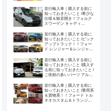
並行輸入車｜購入する前に
知っておきたいこと /希少な
仕様＆観音開き！フォルク
スワーゲン キャディ
Edition 横浜に到着！！
並行輸入車｜購入する前に
知っておきたいこと /ピック
アップトラック！！フォー
ド レンジャー＆レンジャー
ラプター シリーズのまと
め！
並行輸入車｜購入する前に
知っておきたいこと /購入す
る前に知っておきたいこと /
ご依頼の多いパーツ アルピ
ーヌ A110欧州の純正部品
やカスタム・チューニング
並行輸入車｜購入する前に
パーツも何とかなる！②
知っておきたいこと /乗用系
＆貨物系！！フォード トル
ネオカスタム＆トランジッ
トカスタムシリーズのまと
め！