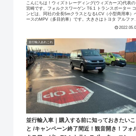
こんにちは！ウィズトレーディング(ウィズカーズ)代表の
宮崎です。フォルクスワーゲン T6.1 トランスポーター 
ンビは、同社の全長5mクラスとなるLCV（小型商用車）
ースのMPV（多目的車）です。大きさはトヨタ アルファ
ド/ヴェルファイアより全体的にやや大きく、トヨタ グラ
2022.05.
エースに近いサイズです。現在販売されているのは、201
年にフェイスリフトされたモデルで、内外装およびパワ
ユニットがアップデートされました。これに合わせて名
並行輸入あれこれ
も「T6」から「T6.1」に変更されています。T7マルチバ
と、T6.1シリーズの併売は並行輸入車でも人気の仕様で
す。ご依頼者は、地元神奈川県のKさま、もっぱら奥様専
用車としての購入です。とは言え、ご主人さまの頭の中
は、あれこれとチューンでイッパイです。色々と楽しん
くださいませ！
並行輸入車｜購入する前に知っておきたいこ
と /キャンペーン終了間近！観音開き！フォ