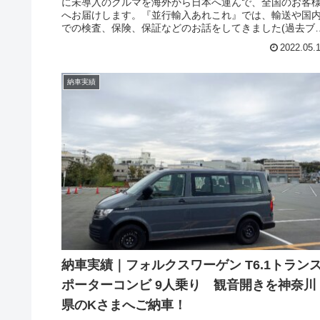
に未導入のクルマを海外から日本へ運んで、全国のお客
へお届けします。『並行輸入あれこれ』では、輸送や国
での検査、保険、保証などのお話をしてきました(過去ブ
グ参照)。今回は並行輸入車｜購入する前に知っておきた
2022.05.
こと /フォルクスワーゲン T6.1 カラベル DSG 4motionが
浜に到着！の単独ブログです。フォルクスワーゲン T6.1
カラベル（VOLKSWAGEN T6.1 Caravelle）は、同社の全
納車実績
長5mクラスとなるLCV（小型商用車）ベースのMPV（多
的車）。大きさはトヨタ アルファード/ヴェルファイアよ
全体的にやや大きく、先日発表されたトヨタ グランエー
に近いサイズです。2019年にフェイスリフトされたモデ
で、内外装およびパワーユニットがアップデートされま
た。これに合わせて名称も「T6」から「T6.1」に変更、
在は新型T7マルチバンと併売となっています。福島県のA
さまご依頼のカラベル、このグレードでは珍しい観音開
バックドアとLWB(ロングホイールベース)、4Motionにデ
ープブラックがキレイな仕様です。横浜に到着し、通関
引き取りをしてまいりました！
納車実績｜フォルクスワーゲン T6.1トラン
ポーターコンビ 9人乗り 観音開きを神奈川
県のKさまへご納車！