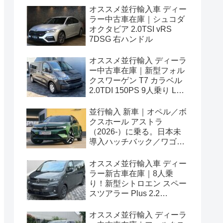
オススメ並行輸入車 ディー
ラー中古車在庫｜シュコダ
オクタビア 2.0TSI vRS
7DSG 右ハンドル
オススメ並行輸入 ディーラ
ー中古車在庫｜新型フォル
クスワーゲン T7 カラベル
2.0TDI 150PS 9人乗り LWB
8AT 左ハンドル
並行輸入 新車｜オペル／ボ
クスホール アストラ
（2026-）に乗る。日本未
導入ハッチバック／ワゴン
の概要・スペック・価格の
情報。
オススメ並行輸入車 ディー
ラー新古車在庫｜8人乗
り！新型シトロエン スペー
スツアラー Plus 2.2
BlueHDi 180 M 8AT 左ハン
ドル
オススメ並行輸入 ディーラ