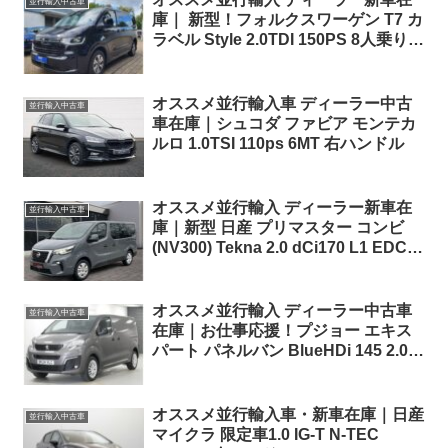
並行輸入中古車
庫｜ 新型！フォルクスワーゲン T7 カ
ラベル Style 2.0TDI 150PS 8人乗り
8AT 左ハンドル
オススメ並行輸入車 ディーラー中古
並行輸入中古車
車在庫｜シュコダ ファビア モンテカ
ルロ 1.0TSI 110ps 6MT 右ハンドル
オススメ並行輸入 ディーラー新車在
並行輸入中古車
庫｜新型 日産 プリマスター コンビ
(NV300) Tekna 2.0 dCi170 L1 EDC (8
人乗り) 左ハンドル
オススメ並行輸入 ディーラー中古車
並行輸入中古車
在庫｜お仕事応援！プジョー エキス
パート パネルバン BlueHDi 145 2.0
Standard ASPHALT PREMIUM +
EAT8 右ハンドル
オススメ並行輸入車・新車在庫｜日産
並行輸入中古車
マイクラ 限定車1.0 IG-T N-TEC