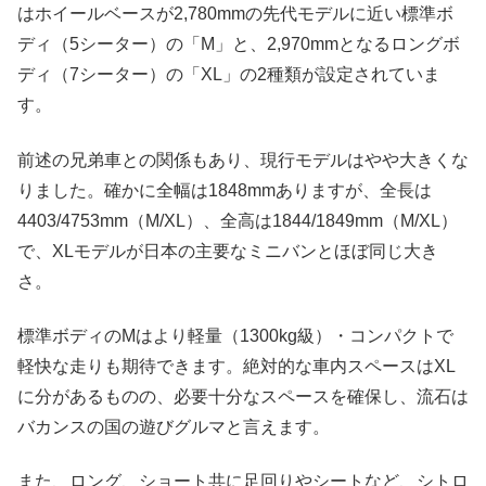
はホイールベースが2,780mmの先代モデルに近い標準ボ
ディ（5シーター）の「M」と、2,970mmとなるロングボ
ディ（7シーター）の「XL」の2種類が設定されていま
す。
前述の兄弟車との関係もあり、現行モデルはやや大きくな
りました。確かに全幅は1848mmありますが、全長は
4403/4753mm（M/XL）、全高は1844/1849mm（M/XL）
で、XLモデルが日本の主要なミニバンとほぼ同じ大き
さ。
標準ボディのMはより軽量（1300kg級）・コンパクトで
軽快な走りも期待できます。絶対的な車内スペースはXL
に分があるものの、必要十分なスペースを確保し、流石は
バカンスの国の遊びグルマと言えます。
また、ロング、ショート共に足回りやシートなど、シトロ