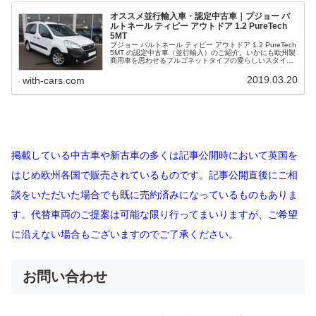
オススメ並行輸入車・認定中古車｜プジョー パ
ルトネール ティピー アウトドア 1.2 PureTech
5MT
プジョー パルトネール ティピー アウトドア 1.2 PureTech
5MT の認定中古車（並行輸入）のご紹介。いかにも欧州製
商用車を思わせるフルゴネットタイプの愛らしいスタイル
は、姉妹車シトロエン ベルランゴと共に、国内でも根強い
ファンがいます。アンチ カングー派の最右翼といえる存
2019.03.20
with-cars.com
在。
掲載している中古車や新古車の多くは記事公開時において英国を
はじめ欧州各国で販売されているものです。記事公開直後にご相
談をいただいた場合でも既に売約済みになっているものもありま
す。代替車両のご提案は可能な限り行ってまいりますが、ご希望
に沿えない場合もございますのでご了承ください。
お問い合わせ