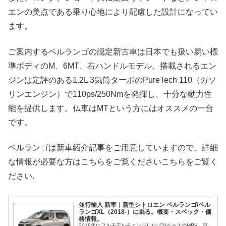
エンの美点である乗り心地により配慮した設計になってい
ます。
ご案内するベルランゴの認定新古車は日本でも扱い易い標
準ボディのM、6MT、右ハンドルモデル。搭載されるエン
ジンは定評のある1.2L 3気筒ターボのPureTech 110（ガソ
リンエンジン）で110ps/250Nmを発揮し、十分な動力性
能を提供します。仏車はMTという方にはオススメの一台
です。
ベルランゴは新車紹介記事をご用意していますので、詳細
な情報が必要な方はこちらをご覧くださいこちらをご覧く
ださい.
並行輸入 新車｜新型シトロエン ベルランゴ/ベル
ランゴXL（2018-）に乗る。概要・スペック・価
格情報。
2018年にフルモデルチェンジしたLCVベースのMPV、日