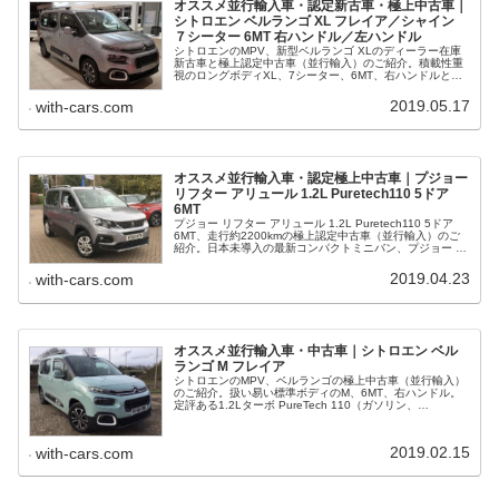
オススメ並行輸入車・認定新古車・極上中古車｜
シトロエン ベルランゴ XL フレイア／シャイン
７シーター 6MT 右ハンドル／左ハンドル
シトロエンのMPV、新型ベルランゴ XLのディーラー在庫
新古車と極上認定中古車（並行輸入）のご紹介。積載性重
視のロングボディXL、7シーター、6MT、右ハンドルと左
ハンドル。定評ある1.2Lターボ PureTech 110（ガソリ
ン、110ps/250Nm）を搭載。
2019.05.17
with-cars.com
オススメ並行輸入車・認定極上中古車｜プジョー
リフター アリュール 1.2L Puretech110 5ドア
6MT
プジョー リフター アリュール 1.2L Puretech110 5ドア
6MT、走行約2200kmの極上認定中古車（並行輸入）のご
紹介。日本未導入の最新コンパクトミニバン、プジョー リ
フターのガソリン仕様、右ハンドル車。国産ミニバンでは
納得できない、人とは違った一台をお求めの方にオスス
2019.04.23
with-cars.com
メ。
オススメ並行輸入車・中古車｜シトロエン ベル
ランゴ M フレイア
シトロエンのMPV、ベルランゴの極上中古車（並行輸入）
のご紹介。扱い易い標準ボディのM、6MT、右ハンドル。
定評ある1.2Lターボ PureTech 110（ガソリン、
110ps/250Nm）を搭載、明るくPOPなアクアグリーンに
合わせたインテリアも魅力。
2019.02.15
with-cars.com