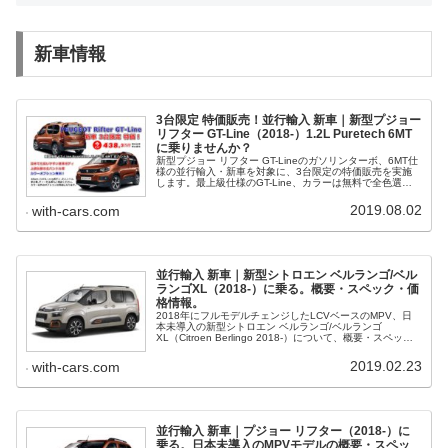
新車情報
3台限定 特価販売！並行輸入 新車｜新型プジョー
リフター GT-Line（2018-）1.2L Puretech 6MT
に乗りませんか？
新型プジョー リフター GT-Lineのガソリンターボ、6MT仕
様の並行輸入・新車を対象に、3台限定の特価販売を実施
します。最上級仕様のGT-Line、カラーは無料で全色選べ
ます。日本でも扱いやすい英国仕様右ハンドル車。
2019.08.02
with-cars.com
並行輸入 新車｜新型シトロエン ベルランゴ/ベル
ランゴXL（2018-）に乗る。概要・スペック・価
格情報。
2018年にフルモデルチェンジしたLCVベースのMPV、日
本未導入の新型シトロエン ベルランゴ/ベルランゴ
XL（Citroen Berlingo 2018-）について、概要・スペッ
ク・価格等、日本で乗るための並行輸入情報をご紹介。
2019.02.23
with-cars.com
並行輸入 新車｜プジョー リフター（2018-）に
乗る。日本未導入のMPVモデルの概要・スペッ