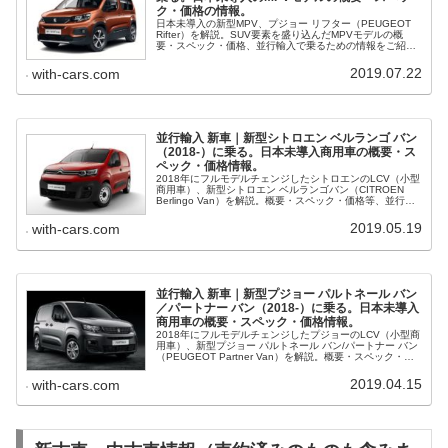
ク・価格の情報。
日本未導入の新型MPV、プジョー リフター（PEUGEOT
Rifter）を解説。SUV要素を盛り込んだMPVモデルの概
要・スペック・価格、並行輸入で乗るための情報をご紹介
します。
2019.07.22
with-cars.com
並行輸入 新車｜新型シトロエン ベルランゴ バン
（2018-）に乗る。日本未導入商用車の概要・ス
ペック・価格情報。
2018年にフルモデルチェンジしたシトロエンのLCV（小型
商用車）、新型シトロエン ベルランゴバン（CITROEN
Berlingo Van）を解説。概要・スペック・価格等、並行輸
入で乗るための情報をご紹介。
2019.05.19
with-cars.com
並行輸入 新車｜新型プジョー パルトネール バン
／パートナー バン（2018-）に乗る。日本未導入
商用車の概要・スペック・価格情報。
2018年にフルモデルチェンジしたプジョーのLCV（小型商
用車）、新型プジョー パルトネール バン/パートナー バン
（PEUGEOT Partner Van）を解説。概要・スペック・価
格等、並行輸入で乗るための情報をご紹介。
2019.04.15
with-cars.com