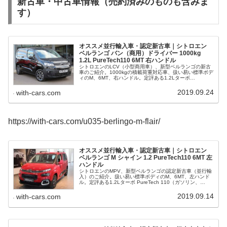
新古車・中古車情報（売約済みのものも含みま
す）
オススメ並行輸入車・認定新古車｜シトロエン
ベルランゴ バン（商用）ドライバー 1000kg
1.2L PureTech110 6MT 右ハンドル
シトロエンのLCV（小型商用車）、新型ベルランゴの新古
車のご紹介。1000kgの積載荷重対応車、扱い易い標準ボデ
ィのM、6MT、右ハンドル。定評ある1.2Lターボ
PureTech 110（ガソリン、110ps/250Nm）を搭載。
2019.09.24
with-cars.com
https://with-cars.com/u035-berlingo-m-flair/
オススメ並行輸入車・認定新古車｜シトロエン
ベルランゴ M シャイン 1.2 PureTech110 6MT 左
ハンドル
シトロエンのMPV、新型ベルランゴの認定新古車（並行輸
入）のご紹介。扱い易い標準ボディのM、6MT、左ハンド
ル。定評ある1.2Lターボ PureTech 110（ガソリン、
110ps/250Nm）を搭載、珍しい赤のボディ、HUD付。
2019.09.14
with-cars.com