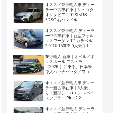
オススメ並行輸入車 ディー
ラー中古車在庫｜シュコダ
オクタビア 2.0TSI vRS
7DSG 右ハンドル
オススメ並行輸入 ディーラ
ー中古車在庫｜新型フォル
クスワーゲン T7 カラベル
2.0TDI 150PS 9人乗り LWB
8AT 左ハンドル
並行輸入 新車｜オペル／ボ
クスホール アストラ
（2026-）に乗る。日本未
導入ハッチバック／ワゴン
の概要・スペック・価格の
情報。
オススメ並行輸入車 ディー
ラー新古車在庫｜8人乗
り！新型シトロエン スペー
スツアラー Plus 2.2
BlueHDi 180 M 8AT 左ハン
ドル
オススメ並行輸入 ディーラ