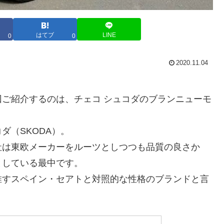
はてブ
LINE
0
0
2020.11.04
ご紹介するのは、チェコ シュコダのブランニューモ
ダ（SKODA）。
社は東欧メーカーをルーツとしつつも品質の良さか
としている最中です。
推すスペイン・セアトと対照的な性格のブランドと言