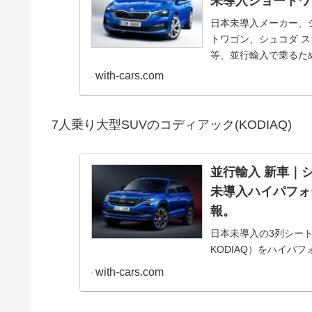
未導入ショートワ
日本未導入メーカー、シ
トワゴン、シュコダ スカ
等、並行輸入で乗るた
with-cars.com
7人乗り大型SUVのコディアック(KODIAQ)
並行輸入 新車｜シ
未導入ハイパフォ
報。
日本未導入の3列シート
KODIAQ）をハイパ
ック・価格、並行輸入
with-cars.com