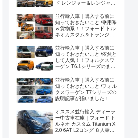
ド レンジャー＆レンジャー
ラプター シリーズのまと
め！
並行輸入車｜購入する前に
知っておきたいこと /乗用系
＆貨物系！！フォード トル
ネオカスタム＆トランジッ
トカスタムシリーズのまと
め！
並行輸入車｜購入する前に
知っておきたいこと /依然と
して人気！！フォルクスワ
ーゲン T6.1シリーズのまと
め！
並行輸入車｜購入する前に
知っておきたいこと /フォル
クスワーゲン T7シリーズの
説明記事が揃いました！
オススメ並行輸入 ディーラ
ー中古車在庫｜フォード ト
ルネオ カスタム Titanium X
2.0 6AT L2ロング ８人乗り
左ハンドル