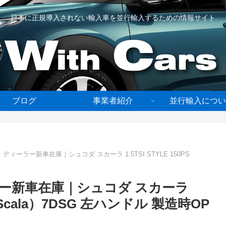
日本に正規導入されない輸入車を並行輸入するための情報サイト
ブログ
事業者紹介
並行輸入につい
ィーラー新車在庫｜シュコダ スカーラ 1.5TSI STYLE 150PS
ー新車在庫｜シュコダ スカーラ
ODA Scala）7DSG 左ハンドル 製造時OP