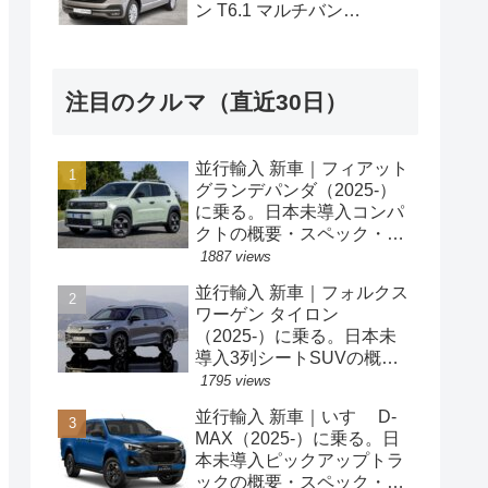
ン T6.1 マルチバン
Generation Six SWB 2.0TDI
204PS 7人乗り 7DSG 左ハ
ンドル
注目のクルマ（直近30日）
並行輸入 新車｜フィアット
グランデパンダ（2025-）
に乗る。日本未導入コンパ
クトの概要・スペック・価
格の情報。
1887 views
並行輸入 新車｜フォルクス
ワーゲン タイロン
（2025-）に乗る。日本未
導入3列シートSUVの概
要・スペック・価格の情
1795 views
報。
並行輸入 新車｜いすゞ D-
MAX（2025-）に乗る。日
本未導入ピックアップトラ
ックの概要・スペック・価