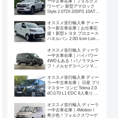
ー中古車在庫｜フォルクス
ワーゲン 新型アマロック
Style 2.0TDI 205PS 10AT
右ハンドル
オススメ並行輸入車 ディー
ラー新古車在庫｜お仕事応
援！新型トヨタ プロエース
パネルバン 2.0D Icon Long
3人乗り6MT 右ハンドル
オススメ並行輸入 ディーラ
ー中古車在庫｜ハイパワー
4WDもある！パノラマルー
フ！メルセデスベンツ Vク
ラス V300d アバンギャルド
ロング 4Matic 9G-Tronic 左
オススメ並行輸入車 ディー
ハンドル
ラー中古車在庫｜ 日産 プリ
マスター コンビ Tekna 2.0
dCi170 L1 EDC 8人乗り 左
ハンドル
オススメ並行輸入 ディーラ
ー中古車在庫｜4Motion！
希少色！フォルクスワーゲ