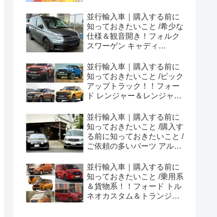
並行輸入車｜購入する前に
知っておきたいこと /希少な
仕様＆観音開き！フォルク
スワーゲン キャディ
Edition 横浜に到着！！
並行輸入車｜購入する前に
知っておきたいこと /ピック
アップトラック！！フォー
ド レンジャー＆レンジャー
ラプター シリーズのまと
め！
並行輸入車｜購入する前に
知っておきたいこと /購入す
る前に知っておきたいこと /
ご依頼の多いパーツ アルピ
ーヌ A110欧州の純正部品
やカスタム・チューニング
並行輸入車｜購入する前に
パーツも何とかなる！②
知っておきたいこと /乗用系
＆貨物系！！フォード トル
ネオカスタム＆トランジッ
トカスタムシリーズのまと
め！