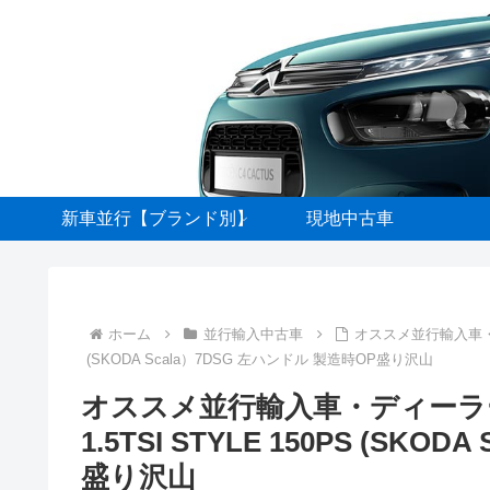
新車並行【ブランド別】
現地中古車
ホーム
並行輸入中古車
オススメ並行輸入車・デ
(SKODA Scala）7DSG 左ハンドル 製造時OP盛り沢山
オススメ並行輸入車・ディーラ
1.5TSI STYLE 150PS (SK
盛り沢山