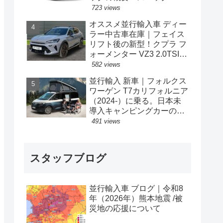
格の情報。
723 views
オススメ並行輸入車 ディー
ラー中古車在庫｜フェイス
リフト後の新型！クプラ フ
ォーメンター VZ3 2.0TSI
333PS 4Drive 7DSG 右ハン
582 views
ドル
並行輸入 新車｜フォルクス
ワーゲン T7カリフォルニア
（2024-）に乗る。日本未
導入キャンピングカーの概
要・スペック・価格の情
491 views
報。
スタッフブログ
並行輸入車 ブログ｜令和8
年（2026年）熊本地震 /被
災地の応援について