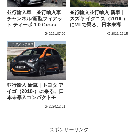
並行輸入車｜並行輸入車
並行輸入並行輸入 新車｜
チャンネル/新型フィアッ
スズキ イグニス（2016-）
ト ティーポ 1.0 Crossと
にMTで乗る。日本未導入
自動車YouTuber ウナ丼さ
MTモデルの概要・スペッ
2021.07.09
2021.02.15
んの動画に参加！！③
ク・価格の情報。
トヨタ／レクサス
並行輸入 新車｜トヨタ ア
イゴ（2018-）に乗る。日
本未導入コンパクトモデ
ルの概要・スペック・価
2020.12.01
格の情報。
スポンサーリンク