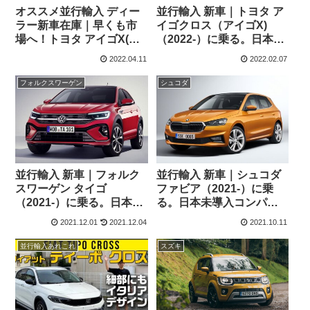
オススメ並行輸入 ディー
並行輸入 新車｜トヨタ ア
ラー新車在庫｜早くも市
イゴクロス（アイゴX)
場へ！トヨタ アイゴX(ア
（2022-）に乗る。日本未
イゴクロス) パルス
導入のクロスオーバーコ
2022.04.11
2022.02.07
1.0VVT-i パドルシフト付
ンパクトの概要・スペッ
きS-CVT 左ハンドル
ク・価格の情報。
フォルクスワーゲン
シュコダ
並行輸入 新車｜フォルク
並行輸入 新車｜シュコダ
スワーゲン タイゴ
ファビア（2021-）に乗
（2021-）に乗る。日本未
る。日本未導入コンパク
導入CUVの概要・スペッ
トの概要・スペック・価
2021.12.01
2021.12.04
2021.10.11
ク・価格の情報。
格の情報。
並行輸入あれこれ
スズキ